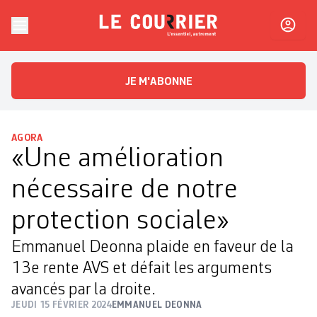
Skip to content
Le Courrier
L'essentiel, autrement
JE M'ABONNE
AGORA
«Une amélioration
nécessaire de notre
protection sociale»
Emmanuel Deonna plaide en faveur de la
13e rente AVS et défait les arguments
avancés par la droite.
JEUDI 15 FÉVRIER 2024
EMMANUEL DEONNA