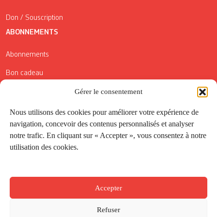
Don / Souscription
ABONNEMENTS
Abonnements
Bon cadeau
Conditions générales de vente
Gérer le consentement
Réductions de la Carte Côté Courrier
Nous utilisons des cookies pour améliorer votre expérience de
navigation, concevoir des contenus personnalisés et analyser
Application
notre trafic. En cliquant sur « Accepter », vous consentez à notre
utilisation des cookies.
Suivez-nous
Accepter
Refuser