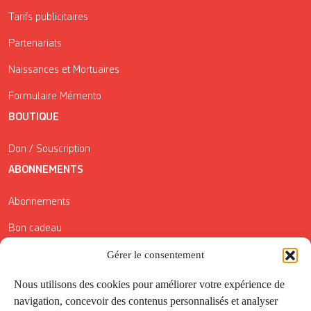
Tarifs publicitaires
Partenariats
Naissances et Mortuaires
Formulaire Mémento
BOUTIQUE
Don / Souscription
ABONNEMENTS
Abonnements
Bon cadeau
Conditions générales de vente
Gérer le consentement
Réductions de la Carte Côté Courrier
Nous utilisons des cookies pour améliorer votre expérience de
navigation, concevoir des contenus personnalisés et analyser
Application