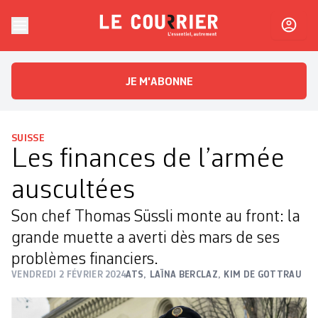
Skip to content
Le Courrier
L'essentiel, autrement
JE M'ABONNE
SUISSE
Les finances de l’armée
auscultées
Son chef Thomas Süssli monte au front: la
grande muette a averti dès mars de ses
problèmes financiers.
VENDREDI 2 FÉVRIER 2024
ATS
,
LAÏNA BERCLAZ
,
KIM DE GOTTRAU