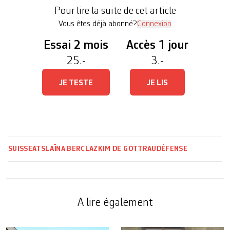
financier». La SRF a dévoilé mercredi soir que le
Pour lire la suite de cet article
budget […]
Vous êtes déjà abonné?
Connexion
Essai 2 mois
Accès 1 jour
25.-
3.-
JE TESTE
JE LIS
SUISSE
ATS
LAÏNA BERCLAZ
KIM DE GOTTRAU
DÉFENSE
A lire également