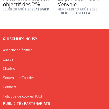
objectif des 2%
s’envole
JEUDI 28 AOÛT 2025
ATS/AFP
MERCREDI 13 AOÛT 2025
PHILIPPE CASTELLA
QUI SOMMES-NOUS?
Association éditrice
Équipe
Chartes
Soutenir Le Courrier
Contacts
Politique de cookies (UE)
PUBLICITÉ / PARTENARIATS