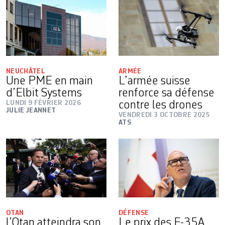
NEUCHÂTEL
ARMÉE
Une PME en main
L’armée suisse
d’Elbit Systems
renforce sa défense
LUNDI 9 FÉVRIER 2026
contre les drones
JULIE JEANNET
VENDREDI 3 OCTOBRE 2025
ATS
OTAN
DÉFENSE
l’Otan atteindra son
Le prix des F-35A