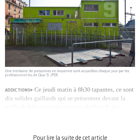
Une trentaine de personnes en moyenne sont accueillies chaque jour par les
professionnel·les de Quai 9. JPDS
Ce jeudi matin à 8h30 tapantes, ce sont
ADDICTIONS
dix solides gaillards qui se présentent devant la
grille du bâtiment vert pomme de Quai 9, un
espace d’accueil et de consommation de drogues
qui a pris ses quartiers en 2001 aux abords de la
gare Cornavin. Ces concierges, qui terminent leur
Pour lire la suite de cet article