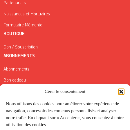
Partenariats
Naissances et Mortuaires
Formulaire Mémento
BOUTIQUE
Don / Souscription
ABONNEMENTS
Abonnements
Bon cadeau
Conditions générales de vente
Gérer le consentement
Réductions de la Carte Côté Courrier
Nous utilisons des cookies pour améliorer votre expérience de
navigation, concevoir des contenus personnalisés et analyser
Application
notre trafic. En cliquant sur « Accepter », vous consentez à notre
utilisation des cookies.