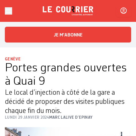
Skip to content
Le Courrier
L'essentiel, autrement
JE M'ABONNE
GENÈVE
Portes grandes ouvertes
à Quai 9
Le local d’injection à côté de la gare a
décidé de proposer des visites publiques
chaque fin du mois.
LUNDI 29 JANVIER 2024
MARC LALIVE D’EPINAY