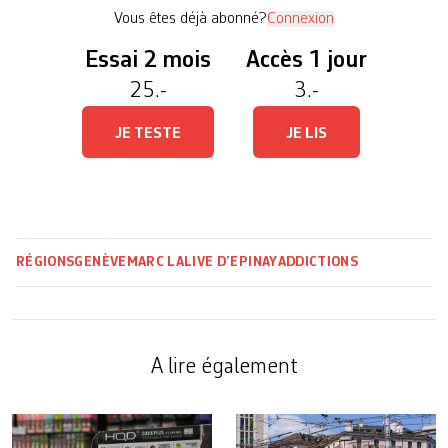
formation à l’Université ouvrière de […]
Vous êtes déjà abonné?
Connexion
Essai 2 mois
Accès 1 jour
25.-
3.-
JE TESTE
JE LIS
RÉGIONS
GENÈVE
MARC LALIVE D’EPINAY
ADDICTIONS
A lire également