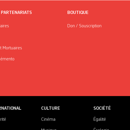
/ PARTENARIATS
BOUTIQUE
taires
Don / Souscription
t Mortuaires
Mémento
RNATIONAL
CULTURE
SOCIÉTÉ
rité
Cinéma
Égalité