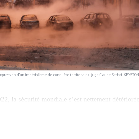
l’expression d’un impérialisme de conquête territoriale», juge Claude Serfati. KEYSTO
22, la sécurité mondiale s’est nettement détériorée
e», alerte l’Institut international de recherche sur
 Aiguillonnées par la guerre russe contre l’Ukrain
es ont atteint un pic historique, tandis que 56 conf
globe. Pour Claude Serfati, économiste et […]