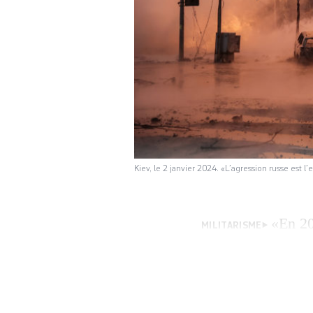
Kiev, le 2 janvier 2024. «L’agression russe est 
«En 20
MILITARISME
décennie précédent
Stockholm (Sipri).
militaires mondial
sévissent sur le 