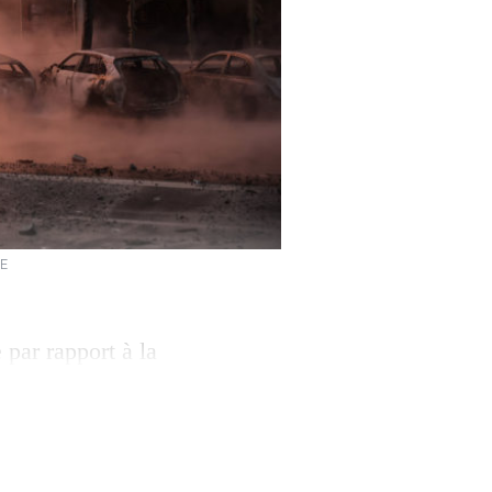
NE
 par rapport à la
 la paix de
e, les dépenses
lits armés