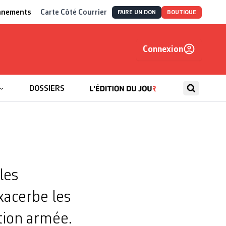
nnements
Carte Côté Courrier
FAIRE UN DON
BOUTIQUE
Connexion
, autrement
DOSSIERS
les
xacerbe les
tion armée.