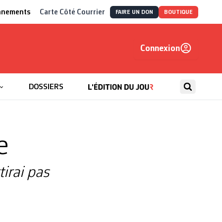
nnements
Carte Côté Courrier
FAIRE UN DON
BOUTIQUE
Connexion
, autrement
DOSSIERS
e
tirai pas