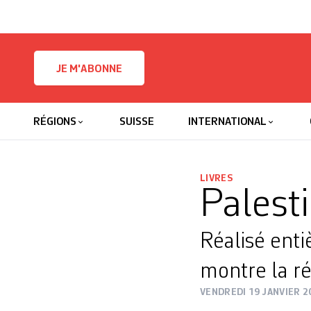
Skip to content
JE M'ABONNE
RÉGIONS
SUISSE
INTERNATIONAL
LIVRES
Palesti
Réalisé enti
montre la ré
VENDREDI 19 JANVIER 2