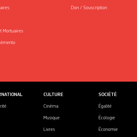
taires
Don / Souscription
t Mortuaires
Mémento
RNATIONAL
CULTURE
SOCIÉTÉ
rité
Cinéma
Égalité
Musique
Écologie
Livres
Économie