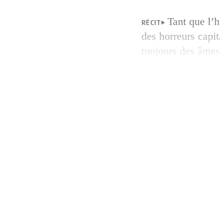
Tant que l’h
RÉCIT
des horreurs capit
toujours des âmes 
saisir sans conces
Mohammad Sebaaneh
rang déjà puissant
[…]