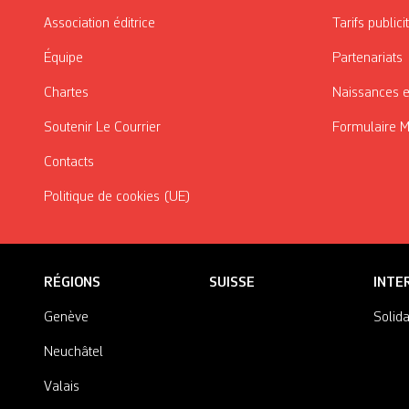
Association éditrice
Tarifs publici
Équipe
Partenariats
Chartes
Naissances e
Soutenir Le Courrier
Formulaire 
Contacts
Politique de cookies (UE)
RÉGIONS
SUISSE
INTE
Genève
Solida
Neuchâtel
Valais