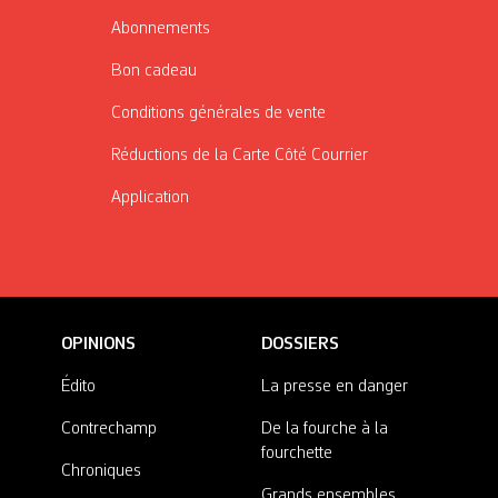
Abonnements
Bon cadeau
Conditions générales de vente
Réductions de la Carte Côté Courrier
Application
OPINIONS
DOSSIERS
Édito
La presse en danger
Contrechamp
De la fourche à la
fourchette
Chroniques
Grands ensembles,