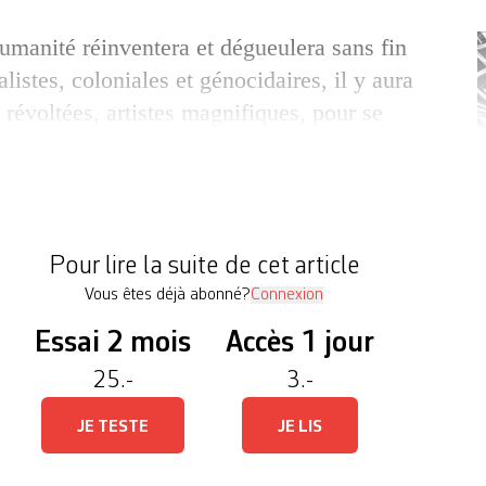
umanité ré­inventera et dégueulera sans fin
alistes, coloniales et génocidaires, il y aura
révoltées, artistes magnifiques, pour se
sion de la sidération et du désespoir.
 ne fait pas exception et vient grossir le
 des graveurs et graveuses qui se sont fait
Pour lire la suite de cet article
Vous êtes déjà abonné?
Connexion
Essai 2 mois
Accès 1 jour
25.-
3.-
JE TESTE
JE LIS
D