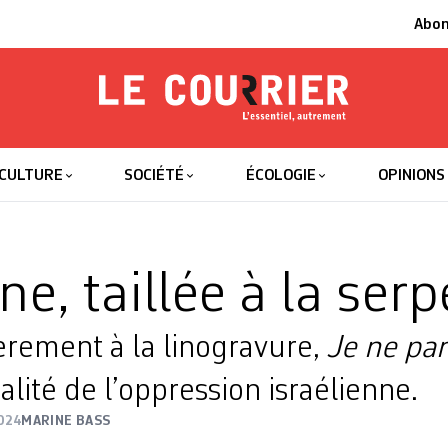
Abo
Le Courrier
L'essentiel
CULTURE
SOCIÉTÉ
ÉCOLOGIE
OPINIONS
ne, taillée à la serp
èrement à la linogravure,
Je ne par
alité de l’oppression israélienne.
024
MARINE BASS