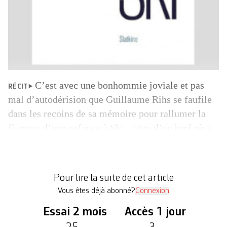
C’est avec une bonhommie joviale et pas
RÉCIT
mal d’autodérision que Guillaume Rihs se faufile
dans les recoins de sa mémoire pour rallumer la
flamme d’une enfance à Ski – titre d’un bref récit
paru aux Editions Slatkine. Trois lettres qui
suffisent à raviver flocons, amitiés hivernales,
dévalement de pistes bleues, parfois rouges, igloos
Pour lire la suite de cet article
et soirées […]
Vous êtes déjà abonné?
Connexion
Essai 2 mois
Accès 1 jour