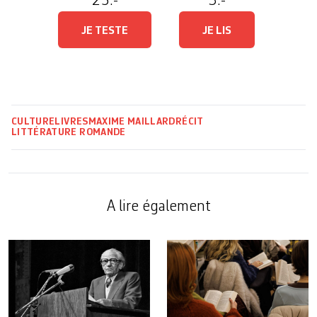
25.-
3.-
JE TESTE
JE LIS
CULTURE
LIVRES
MAXIME MAILLARD
RÉCIT
LITTÉRATURE ROMANDE
A lire également