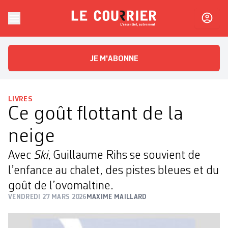
Skip to content
Le Courrier
L'essentiel, autrement
JE M'ABONNE
LIVRES
Ce goût flottant de la
neige
Avec
Ski
, Guillaume Rihs se souvient de
l’enfance au chalet, des pistes bleues et du
goût de l’ovomaltine.
VENDREDI 27 MARS 2026
MAXIME MAILLARD