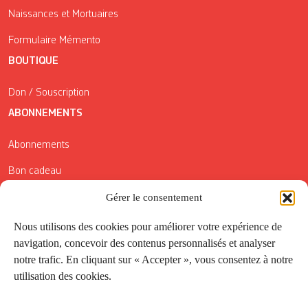
Naissances et Mortuaires
Formulaire Mémento
BOUTIQUE
Don / Souscription
ABONNEMENTS
Abonnements
Bon cadeau
Gérer le consentement
Conditions générales de vente
Réductions de la Carte Côté Courrier
Nous utilisons des cookies pour améliorer votre expérience de
navigation, concevoir des contenus personnalisés et analyser
Application
notre trafic. En cliquant sur « Accepter », vous consentez à notre
utilisation des cookies.