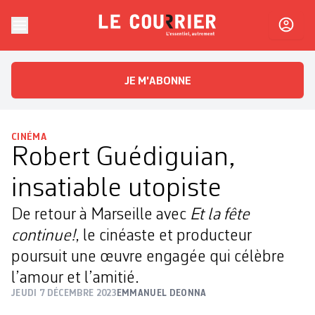
Skip to content
Le Courrier
L'essentiel, autrement
JE M'ABONNE
CINÉMA
Robert Guédiguian,
insatiable utopiste
De retour à Marseille avec
Et la fête
continue!
, le cinéaste et producteur
poursuit une œuvre engagée qui célèbre
l’amour et l’amitié.
JEUDI 7 DÉCEMBRE 2023
EMMANUEL DEONNA