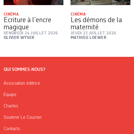
CINÉMA
CINÉMA
Ecriture à l’encre
Les démons de la
magique
maternité
VENDREDI 24 JUILLET 2026
JEUDI 23 JUILLET 2026
OLIVIER WYSER
MATHIEU LOEWER
QUI SOMMES-NOUS?
Association éditrice
Équipe
Chartes
Soutenir Le Courrier
Contacts