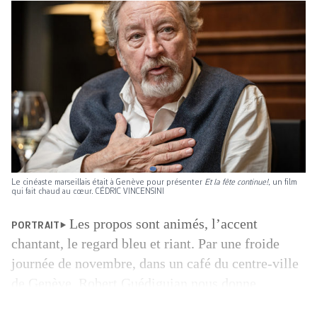
Le cinéaste marseillais était à Genève pour présenter
Et la fête continue!
, un film
qui fait chaud au cœur. CÉDRIC VINCENSINI
Les propos sont animés, l’accent
PORTRAIT
chantant, le regard bleu et riant. Par une froide
journée de novem­bre, dans un café du centre-ville
de Genève, Robert Guédiguian nous donne
quelques clés de lecture de son travail, à