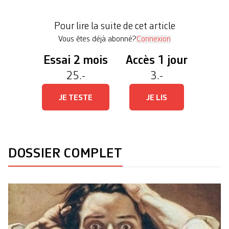
l’occasion d’une avant-première de son dernier
film. A entendre le cinéaste et producteur, ce sont
Pour lire la suite de cet article
les rues, les pla­ces, les […]
Vous êtes déjà abonné?
Connexion
Essai 2 mois
Accès 1 jour
25.-
3.-
JE TESTE
JE LIS
DOSSIER COMPLET