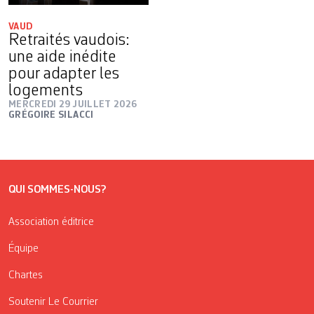
VAUD
Retraités vaudois:
une aide inédite
pour adapter les
logements
MERCREDI 29 JUILLET 2026
GRÉGOIRE SILACCI
QUI SOMMES-NOUS?
Association éditrice
Équipe
Chartes
Soutenir Le Courrier