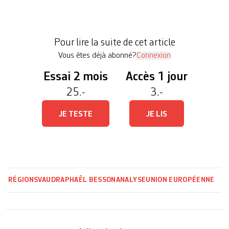
Conseil fédéral laisse entendre qu’il délivrera un
mandat de négociation avec Bruxelles d’ici à la fin
de l’année, la date du 15 décembre étant évoquée.
Pour lire la suite de cet article
Pour les optimistes, rien de plus normal […]
Vous êtes déjà abonné?
Connexion
Essai 2 mois
Accès 1 jour
25.-
3.-
JE TESTE
JE LIS
RÉGIONS
VAUD
RAPHAËL BESSON
ANALYSE
UNION EUROPÉENNE