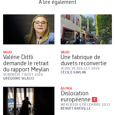
A lire également
VAUD
VAUD
Valérie Dittli
Une fabrique de
demande le retrait
duvets reconvertie
du rapport Meylan
JEUDI 30 JUILLET 2026
CÉCILE GAVLAK
VENDREDI 7 AOÛT 2026
GRÉGOIRE SILACCI
AGORA
Dislocation
européenne
MERCREDI 6 DÉCEMBRE 2023
BENOÎT BRÉVILLE