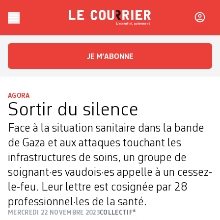
Skip to content
Le Courrier
L'essentiel, autrement
JE M'ABONNE
AGORA
Sortir du silence
Face à la situation sanitaire dans la bande
de Gaza et aux attaques touchant les
infrastructures de soins, un groupe de
soignant·es vaudois·es appelle à un cessez-
le-feu. Leur lettre est cosignée par 28
professionnel·les de la santé.
MERCREDI 22 NOVEMBRE 2023
COLLECTIF*