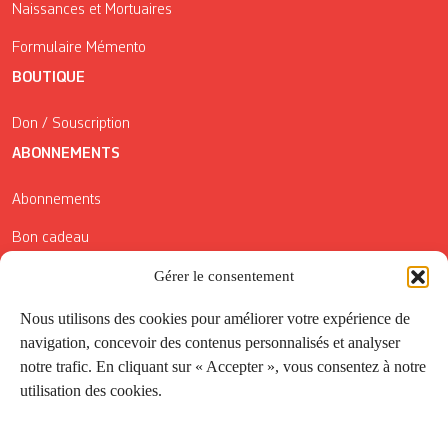
Naissances et Mortuaires
Formulaire Mémento
BOUTIQUE
Don / Souscription
ABONNEMENTS
Abonnements
Bon cadeau
Conditions générales de vente
Gérer le consentement
Réductions de la Carte Côté Courrier
Nous utilisons des cookies pour améliorer votre expérience de
navigation, concevoir des contenus personnalisés et analyser
Application
notre trafic. En cliquant sur « Accepter », vous consentez à notre
utilisation des cookies.
Suivez-nous