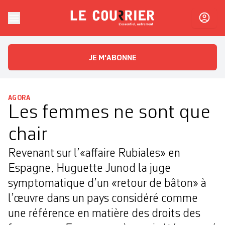
Skip to content
Le Courrier
L'essentiel, autrement
JE M'ABONNE
AGORA
Les femmes ne sont que
chair
Revenant sur l’«affaire Rubiales» en
Espagne, Huguette Junod la juge
symptomatique d’un «retour de bâton» à
l’œuvre dans un pays considéré comme
une référence en matière des droits des