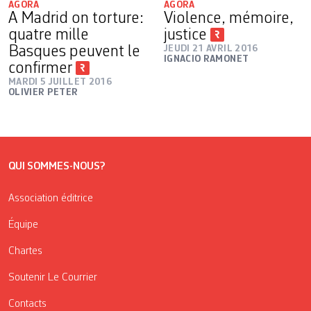
AGORA
AGORA
A Madrid on torture:
Violence, mémoire,
quatre mille
justice
Basques peuvent le
JEUDI 21 AVRIL 2016
IGNACIO RAMONET
confirmer
MARDI 5 JUILLET 2016
OLIVIER PETER
QUI SOMMES-NOUS?
Association éditrice
Équipe
Chartes
Soutenir Le Courrier
Contacts