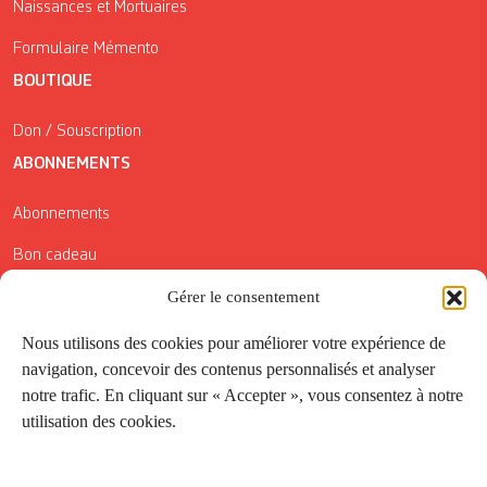
Naissances et Mortuaires
Formulaire Mémento
BOUTIQUE
Don / Souscription
ABONNEMENTS
Abonnements
Bon cadeau
Gérer le consentement
Conditions générales de vente
Réductions de la Carte Côté Courrier
Nous utilisons des cookies pour améliorer votre expérience de
navigation, concevoir des contenus personnalisés et analyser
Application
notre trafic. En cliquant sur « Accepter », vous consentez à notre
utilisation des cookies.
Suivez-nous