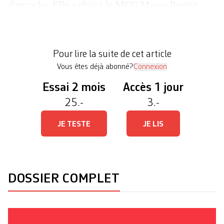
dimanche. Elle a choisi le MCG Mauro Poggia
(55’317 voix) et le socialiste Carlo Sommaruga
(46’423 voix) pour la représenter au Conseil des
Etats. > Lire aussi notre édito: Droitisation De
Pour lire la suite de cet article
quoi réjouir l’extrême droite qui, […]
Vous êtes déjà abonné?
Connexion
Essai 2 mois
Accès 1 jour
25.-
3.-
JE TESTE
JE LIS
DOSSIER COMPLET