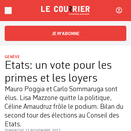
Skip to content
Le Courrier
L'essentiel, autrement
JE M'ABONNE
GENÈVE
Etats: un vote pour les
primes et les loyers
Mauro Poggia et Carlo Sommaruga sont
élus. Lisa Mazzone quitte la politique,
Céline Amaudruz frôle le podium. Bilan du
second tour des élections au Conseil des
Etats.
DIMANCHE 12 NOVEMBRE 2023