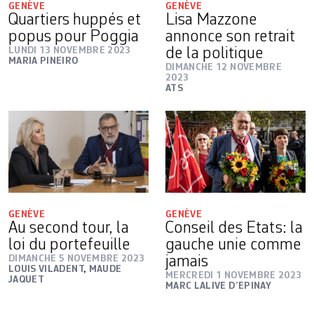
GENÈVE
GENÈVE
Quartiers huppés et
Lisa Mazzone
popus pour Poggia
annonce son retrait
LUNDI 13 NOVEMBRE 2023
de la politique
MARIA PINEIRO
DIMANCHE 12 NOVEMBRE
2023
ATS
GENÈVE
GENÈVE
Au second tour, la
Conseil des Etats: la
loi du portefeuille
gauche unie comme
DIMANCHE 5 NOVEMBRE 2023
jamais
LOUIS VILADENT
,
MAUDE
MERCREDI 1 NOVEMBRE 2023
JAQUET
MARC LALIVE D’EPINAY