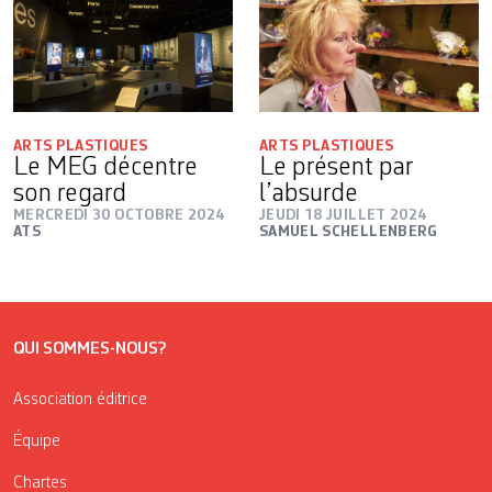
ARTS PLASTIQUES
ARTS PLASTIQUES
Le MEG décentre
Le présent par
son regard
l’absurde
MERCREDI 30 OCTOBRE 2024
JEUDI 18 JUILLET 2024
ATS
SAMUEL SCHELLENBERG
QUI SOMMES-NOUS?
Association éditrice
Équipe
Chartes