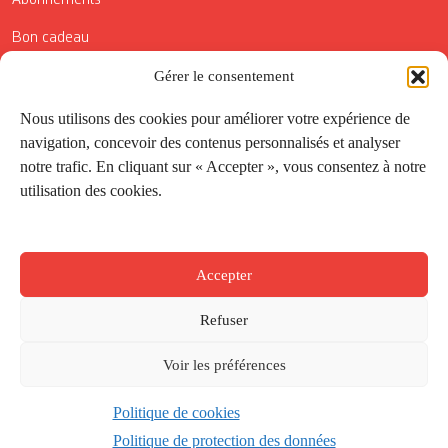
Bon cadeau
Conditions générales de vente
Gérer le consentement
Réductions de la Carte Côté Courrier
Nous utilisons des cookies pour améliorer votre expérience de
navigation, concevoir des contenus personnalisés et analyser
Application
notre trafic. En cliquant sur « Accepter », vous consentez à notre
utilisation des cookies.
Suivez-nous
Accepter
Refuser
Voir les préférences
Politique de cookies
Créé par
Onepixel
&
Wonderweb
&
EPIC
Politique de protection des données