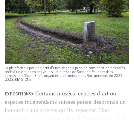
La plateforme a pour objectif d’encourager la prise en considération des coûts
réels d’un projet en arts visuels. Ici le travail de Sandrine Pelletier dans
l'exposition "Open End", organisée au Cimetière des Rois genevois en 2022-
2023. KEYSTONE
Certains musées, centres d’art ou
EXPOSITIONS
espaces ­indépendants suisses paient désormais un
honoraire aux ­artistes qu’ils exposent. Une
nouveauté, car jusqu’ici, dans l’économie muséale,
les plasticien·nes étaient bien souvent les seul·es à