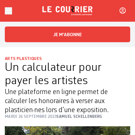
Skip to content
Le Courrier
L'essentiel, autrement
JE M'ABONNE
ARTS PLASTIQUES
Un calculateur pour
payer les artistes
Une plateforme en ligne permet de
calculer les honoraires à verser aux
plasticien·nes lors d’une exposition.
MARDI 26 SEPTEMBRE 2023
SAMUEL SCHELLENBERG