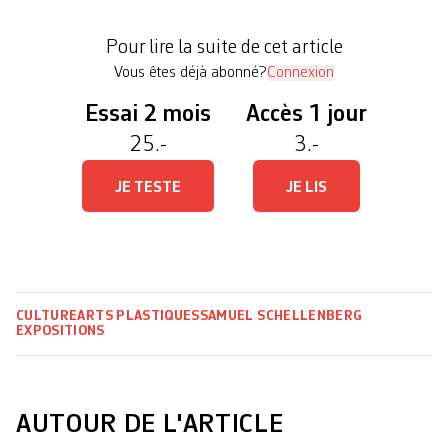
ne pas être rémunéré·es pour le travail fourni (hors
per diem ou remboursement de frais). Parce que
Pour lire la suite de cet article
l’exposition donne de la visibilité à leur […]
Vous êtes déjà abonné?
Connexion
Essai 2 mois
Accès 1 jour
25.-
3.-
JE TESTE
JE LIS
CULTURE
ARTS PLASTIQUES
SAMUEL SCHELLENBERG
EXPOSITIONS
AUTOUR DE L'ARTICLE