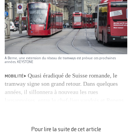
A Berne, une extension du réseau de tramways est prévue ces prochaines
années. KEYSTONE
Quasi éradiqué de Suisse romande, le
MOBILITÉ
tramway signe son grand retour. Dans quelques
années, il sillonnera à nouveau les rues
lausannoises, entre le chef-lieu vaudois et Renens
(puis Villars-Sainte-Croix, voir ci-dessous).
Genève est la seule localité de ce côté de la Sarine
à n’avoir jamais renoncé à ce moyen de transport
Pour lire la suite de cet article