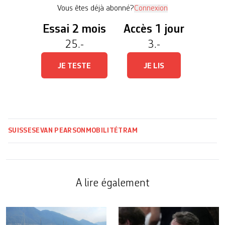
et son réseau est […]
Vous êtes déjà abonné?
Connexion
Essai 2 mois
Accès 1 jour
25.-
3.-
JE TESTE
JE LIS
SUISSE
SEVAN PEARSON
MOBILITÉ
TRAM
A lire également