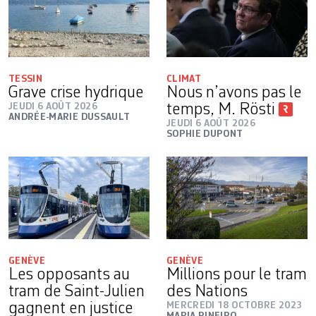
TESSIN
CLIMAT
Grave crise hydrique
Nous n’avons pas le
JEUDI 6 AOÛT 2026
temps, M. Rösti
ANDRÉE-MARIE DUSSAULT
JEUDI 6 AOÛT 2026
SOPHIE DUPONT
GENÈVE
GENÈVE
Les opposants au
Millions pour le tram
tram de Saint-Julien
des Nations
gagnent en justice
MERCREDI 18 OCTOBRE 2023
MARIA PINEIRO