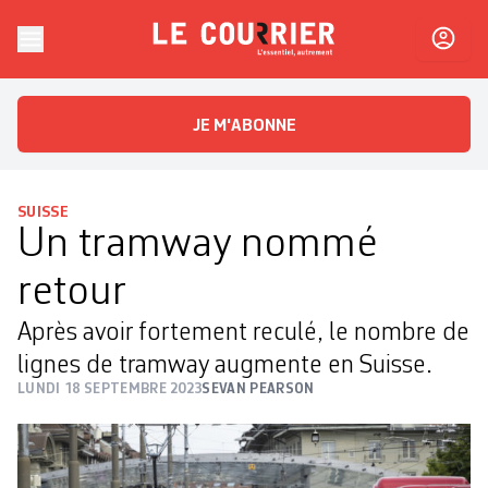
Skip to content
Le Courrier
L'essentiel, autrement
JE M'ABONNE
SUISSE
Un tramway nommé
retour
Après avoir fortement reculé, le nombre de
lignes de tramway augmente en Suisse.
LUNDI 18 SEPTEMBRE 2023
SEVAN PEARSON