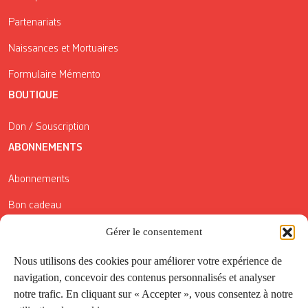
Partenariats
Naissances et Mortuaires
Formulaire Mémento
BOUTIQUE
Don / Souscription
ABONNEMENTS
Abonnements
Bon cadeau
Conditions générales de vente
Gérer le consentement
Réductions de la Carte Côté Courrier
Nous utilisons des cookies pour améliorer votre expérience de
navigation, concevoir des contenus personnalisés et analyser
Application
notre trafic. En cliquant sur « Accepter », vous consentez à notre