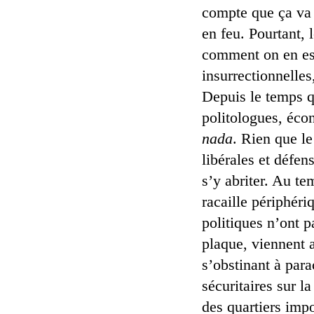
compte que ça va m
en feu. Pourtant, 
comment on en es
insurrectionnelles
Depuis le temps qu
politologues, éco
nada
. Rien que le
libérales et défen
s’y abriter. Au t
racaille périphéri
politiques n’ont p
plaque, viennent 
s’obstinant à para
sécuritaires sur l
des quartiers imp