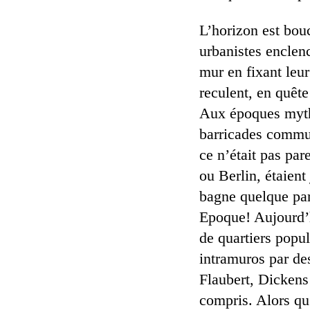
L’horizon est bouc
urbanistes enclen
mur en fixant leu
reculent, en quête
Aux époques mythi
barricades commun
ce n’était pas par
ou Berlin, étaien
bagne quelque part
Epoque! Aujourd’hu
de quartiers popu
intramuros par des
Flaubert, Dickens 
compris. Alors qu