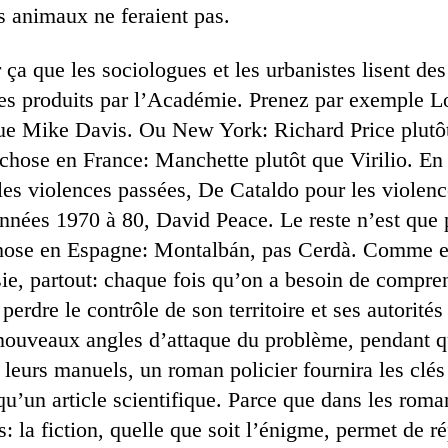
s animaux ne feraient pas.
ur ça que les sociologues et les urbanistes lisent de
vres produits par l’Académie. Prenez par exemple L
que Mike Davis. Ou New York: Richard Price plut
ose en France: Manchette plutôt que Virilio. En I
es violences passées, De Cataldo pour les violenc
années 1970 à 80, David Peace. Le reste n’est que 
hose en Espagne: Montalbán, pas Cerdà. Comme e
e, partout: chaque fois qu’on a besoin de compre
erdre le contrôle de son territoire et ses autorités
nouveaux angles d’attaque du problème, pendant qu
nt leurs manuels, un roman policier fournira les clés
’un article scientifique. Parce que dans les roman
s: la fiction, quelle que soit l’énigme, permet de r