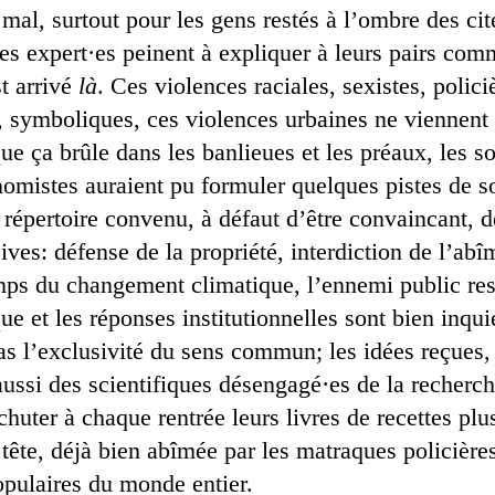
al, surtout pour les gens restés à l’ombre des cité
les expert·es peinent à expliquer à leurs pairs co
t arrivé
là
. Ces violences raciales, sexistes, polici
, symboliques, ces violences urbaines ne viennent 
e ça brûle dans les banlieues et les préaux, les s
nomistes auraient pu formuler quelques pistes de s
 répertoire convenu, à défaut d’être convaincant, d
sives: défense de la propriété, interdiction de l’abî
emps du changement climatique, l’ennemi public res
que et les réponses institutionnelles sont bien inqu
as l’exclusivité du sens commun; les idées reçues, 
aussi des scientifiques désengagé·es de la recherch
chuter à chaque rentrée leurs livres de recettes pl
a tête, déjà bien abîmée par les matraques policière
opulaires du monde entier.