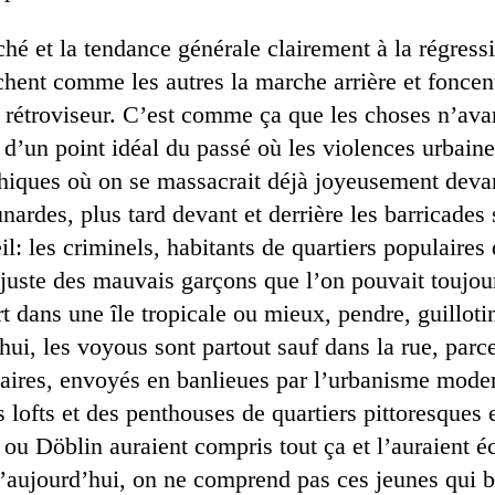
hé et la tendance générale clairement à la régress
chent comme les autres la marche arrière et foncent
r rétroviseur. C’est comme ça que les choses n’ava
 d’un point idéal du passé où les violences urbaine
ques où on se massacrait déjà joyeusement devant
ardes, plus tard devant et derrière les barricades 
eil: les criminels, habitants de quartiers populaires
t juste des mauvais garçons que l’on pouvait toujo
 dans une île tropicale ou mieux, pendre, guilloti
i, les voyous sont partout sauf dans la rue, parce
laires, envoyés en banlieues par l’urbanisme mode
 lofts et des penthouses de quartiers pittoresques e
ou Döblin auraient compris tout ça et l’auraient écr
’aujourd’hui, on ne comprend pas ces jeunes qui b