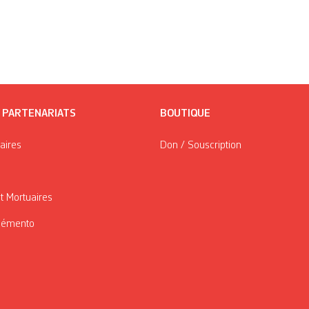
/ PARTENARIATS
BOUTIQUE
taires
Don / Souscription
t Mortuaires
Mémento