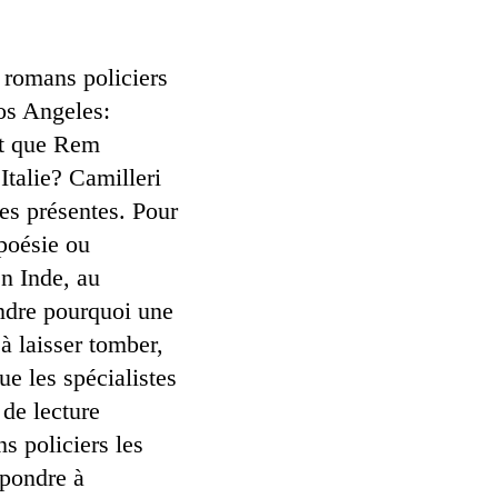
s romans policiers
os Angeles:
ôt que Rem
talie? Camilleri
es présentes. Pour
poésie ou
n Inde, au
ndre pourquoi une
 à laisser tomber,
e les spécialistes
 de lecture
s policiers les
épondre à