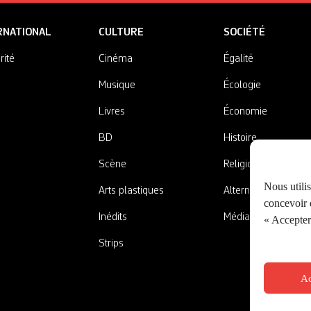
RNATIONAL
CULTURE
SOCIÉTÉ
rité
Cinéma
Égalité
Musique
Écologie
Livres
Économie
BD
Histoire
Scène
Religions
Nous utili
Arts plastiques
Alternatives
concevoir d
Inédits
Médias
« Accepter 
Strips
Ac