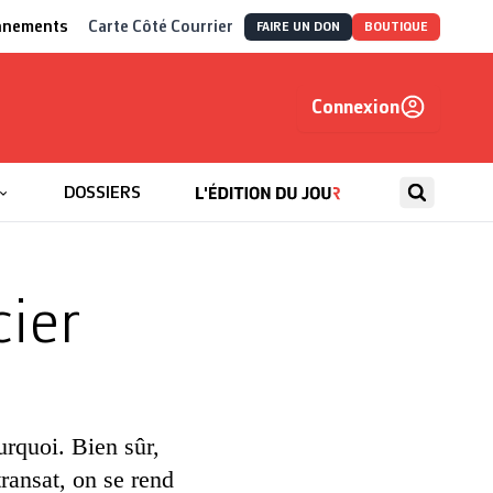
nnements
Carte Côté Courrier
FAIRE UN DON
BOUTIQUE
Connexion
, autrement
DOSSIERS
cier
urquoi. Bien sûr,
transat, on se rend