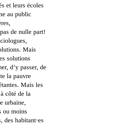
s et leurs écoles
mme au public
ères,
pas de nulle part!
ociologues,
olutions. Mais
es solutions
mer, d’y passer, de
te la pauvre
iétantes. Mais les
à côté de la
e urbaine,
us ou moins
s, des habitant·es