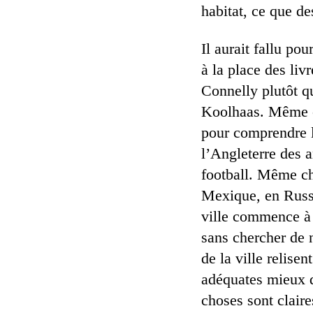
habitat, ce que de
Il aurait fallu po
à la place des li
Connelly plutôt 
Koolhaas. Même ch
pour comprendre l
l’Angleterre des 
football. Même c
Mexique, en Russi
ville commence à p
sans chercher de 
de la ville relise
adéquates mieux qu
choses sont claire