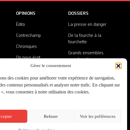
OPINIONS
DOSSIERS
Édito
La presse en danger
Contrechamp
De la fourche à la
fourchette
Chroniques
Grands ensembles,
On nous écrit
grandes idées
Gérer le consentement
Nos invité·es
Lieux abandonnés
sons des cookies pour améliorer votre expérience de navigation,
A côté de la plaque
es contenus personnalisés et analyser notre trafic. En cliquant sur
», vous consentez à notre utilisation des cookies.
cepter
Refuser
Voir les préférences