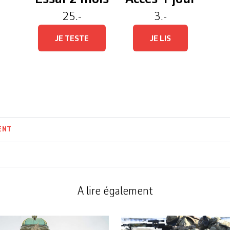
25.-
3.-
JE TESTE
JE LIS
ENT
A lire également