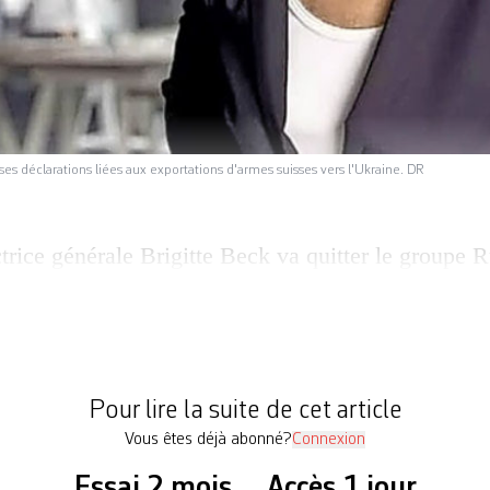
 ses déclarations liées aux exportations d'armes suisses vers l'Ukraine. DR
ctrice générale Brigitte Beck va quitter le group
rienter professionnellement», un an après avoir pr
mains de la Confédération et spécialisée dans l’ar
nt suite à la polémique suscitée par des déclaratio
 et liées aux exportations […]
Pour lire la suite de cet article
Vous êtes déjà abonné?
Connexion
Essai 2 mois
Accès 1 jour