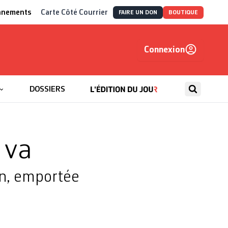
nnements
Carte Côté Courrier
FAIRE UN DON
BOUTIQUE
Connexion
, autrement
DOSSIERS
 va
ion, emportée