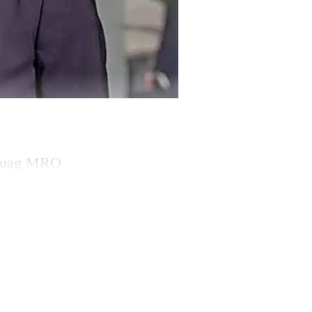
e Ruag MRO
is les rênes de
mement. Cette
ns de la dirigeante