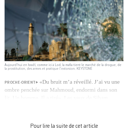
Aujourd’hui en Israël, comme ici à Lod, la mafia tient le marché de la drogue, de
la prostitution, des armes et pratique l’extorsion. KEYSTONE
«Du bruit m’a réveillé. J’ai vu une
PROCHE-ORIENT
ombre penchée sur Mahmoud, endormi dans son
lit. Un homme. Il a tiré». Les yeux de Siham
Haykel se creusent quand elle raconte la nuit
cauchemardesque qui a bouleversé sa vie, il y a
douze ans maintenant. Découverte, l’ombre s’est
Pour lire la suite de cet article