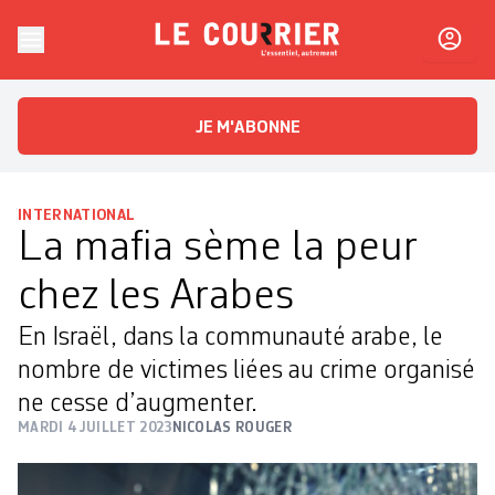
Skip to content
Le Courrier
L'essentiel, autrement
JE M'ABONNE
INTERNATIONAL
La mafia sème la peur
chez les Arabes
En Israël, dans la communauté arabe, le
nombre de victimes liées au crime organisé
ne cesse d’augmenter.
MARDI 4 JUILLET 2023
NICOLAS ROUGER