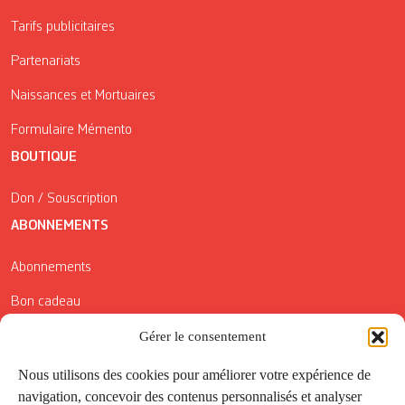
Tarifs publicitaires
Partenariats
Naissances et Mortuaires
Formulaire Mémento
BOUTIQUE
Don / Souscription
ABONNEMENTS
Abonnements
Bon cadeau
Conditions générales de vente
Gérer le consentement
Réductions de la Carte Côté Courrier
Nous utilisons des cookies pour améliorer votre expérience de
navigation, concevoir des contenus personnalisés et analyser
Application