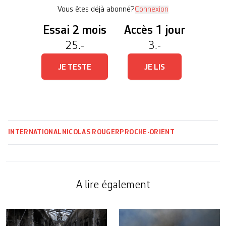
enfuie – derrière elle, elle a laissé deux […]
Vous êtes déjà abonné?
Connexion
Essai 2 mois
Accès 1 jour
25.-
3.-
JE TESTE
JE LIS
INTERNATIONAL
NICOLAS ROUGER
PROCHE-ORIENT
A lire également