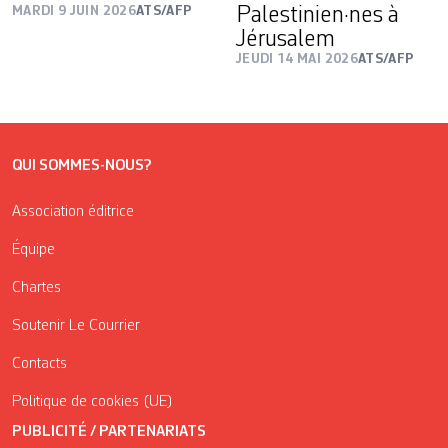
MARDI 9 JUIN 2026
ATS/AFP
Palestinien·nes à
Jérusalem
JEUDI 14 MAI 2026
ATS/AFP
QUI SOMMES-NOUS?
Association éditrice
Équipe
Chartes
Soutenir Le Courrier
Contacts
Politique de cookies (UE)
PUBLICITÉ / PARTENARIATS