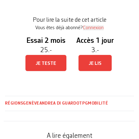
raison d’un attrait accru pour le vélo dans la
population et la propagation du télétravail», a-t-il
Pour lire la suite de cet article
cependant précisé […]
Vous êtes déjà abonné?
Connexion
Essai 2 mois
Accès 1 jour
25.-
3.-
JE TESTE
JE LIS
RÉGIONS
GENÈVE
ANDREA DI GUARDO
TPG
MOBILITÉ
A lire également