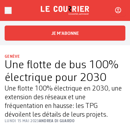
Skip to content
Le Courrier
L'essentiel, autrement
JE M'ABONNE
GENÈVE
Une flotte de bus 100%
électrique pour 2030
Une flotte 100% électrique en 2030, une
extension des réseaux et une
fréquentation en hausse: les TPG
dévoilent les détails de leurs projets.
LUNDI 15 MAI 2023
ANDREA DI GUARDO