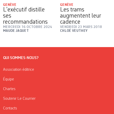
GENÈVE
GENÈVE
L’exécutif distille
Les trams
ses
augmentent leur
recommandations
cadence
MERCREDI 16 OCTOBRE 2024
VENDREDI 23 MARS 2018
MAUDE JAQUET
CHLOÉ VEUTHEY
QUI SOMMES-NOUS?
Association éditrice
Équipe
Chartes
Soutenir Le Courrier
Contacts