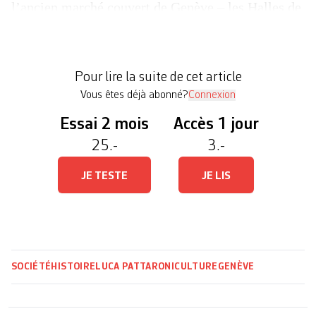
l’ancien marché couvert de Genève – les Halles de
l’Ile – se voyait envahir par une foule un peu
hirsute. Sur les pavés résonnait du free jazz, aux
murs des banderoles proclamaient «zone libérée»
Pour lire la suite de cet article
et «fête populaire», plus loin encore des […]
Vous êtes déjà abonné?
Connexion
Essai 2 mois
Accès 1 jour
25.-
3.-
JE TESTE
JE LIS
SOCIÉTÉ
HISTOIRE
LUCA PATTARONI
CULTURE
GENÈVE