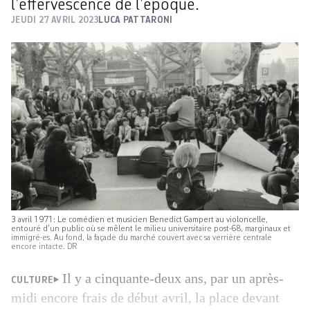
l’effervescence de l’époque.
JEUDI 27 AVRIL 2023
LUCA PATTARONI
3 avril 1971: Le comédien et musicien Benedict Gampert au violoncelle,
entouré d’un public où se mêlent le milieu universitaire post-68, marginaux et
immigré·es. Au fond, la façade du marché couvert avec sa verrière centrale
encore intacte. DR
Il y a cinquante-deux ans, par un après-
CULTURE
midi encore frais de début avril, la place devant