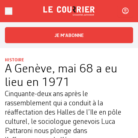
Skip to content
Le Courrier
L'essentiel, autrement
JE M'ABONNE
HISTOIRE
A Genève, mai 68 a eu
lieu en 1971
Cinquante-deux ans après le
rassemblement qui a conduit à la
réaffectation des Halles de l’Ile en pôle
culturel, le sociologue genevois Luca
Pattaroni nous plonge dans