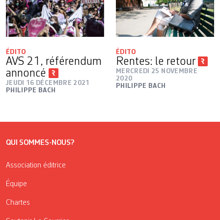
ÉDITO
ÉDITO
AVS 21, référendum
Rentes: le retour
annoncé
MERCREDI 25 NOVEMBRE
2020
JEUDI 16 DÉCEMBRE 2021
PHILIPPE BACH
PHILIPPE BACH
QUI SOMMES-NOUS?
Association éditrice
Équipe
Chartes