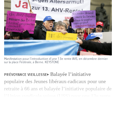
Manifestation pour l’introduction d’une 13e rente AVS, en décembre dernier
sur la place Fédérale, à Berne. KEYSTONE
Balayée l’initiative
PRÉVOYANCE VIEILLESSE
populaire des Jeunes libéraux-radicaux pour une
retraite à 66 ans et balayée l’initiative populaire de
l’Union syndicale suisse (USS) pour une 13e rente
AVS. Les deux initiatives n’ont été soutenues, et
encore assez mollement, que par leur camp