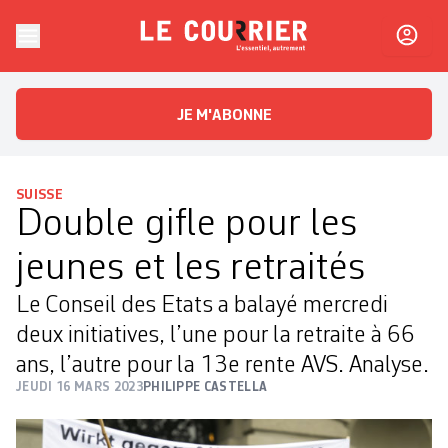
Skip to content
Le Courrier
L'essentiel, autrement
JE M'ABONNE
SUISSE
Double gifle pour les
jeunes et les retraités
Le Conseil des Etats a balayé mercredi
deux initiatives, l’une pour la retraite à 66
ans, l’autre pour la 13e rente AVS. Analyse.
JEUDI 16 MARS 2023
PHILIPPE CASTELLA