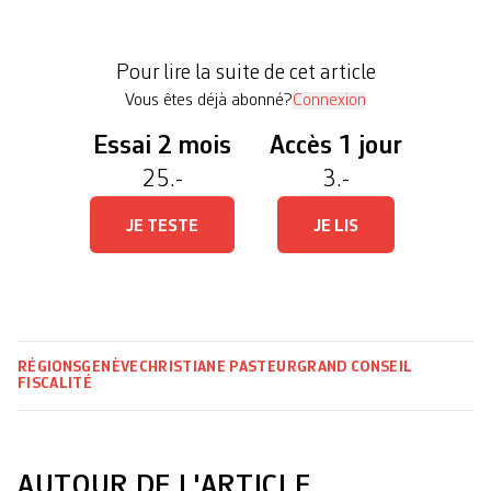
attendu. De la «folie pure», a asséné le PLR Yvan
Zweifel. «Nous avons les grandes fortunes les plus
Pour lire la suite de cet article
solidaires de tout le pays. Si les dix […]
Vous êtes déjà abonné?
Connexion
Essai 2 mois
Accès 1 jour
25.-
3.-
JE TESTE
JE LIS
RÉGIONS
GENÈVE
CHRISTIANE PASTEUR
GRAND CONSEIL
FISCALITÉ
AUTOUR DE L'ARTICLE