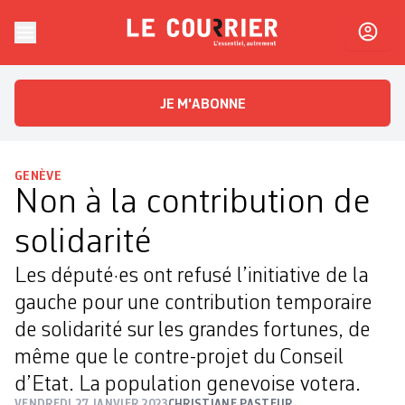
Skip to content
Le Courrier
L'essentiel, autrement
JE M'ABONNE
GENÈVE
Non à la contribution de
solidarité
Les député·es ont refusé l’initiative de la
gauche pour une contribution temporaire
de solidarité sur les grandes fortunes, de
même que le contre-projet du Conseil
d’Etat. La population genevoise votera.
VENDREDI 27 JANVIER 2023
CHRISTIANE PASTEUR