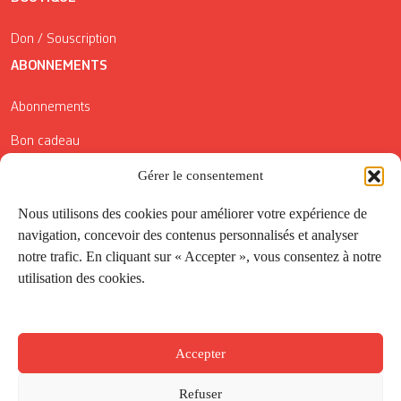
Don / Souscription
ABONNEMENTS
Abonnements
Bon cadeau
Gérer le consentement
Conditions générales de vente
Réductions de la Carte Côté Courrier
Nous utilisons des cookies pour améliorer votre expérience de
navigation, concevoir des contenus personnalisés et analyser
Application
notre trafic. En cliquant sur « Accepter », vous consentez à notre
utilisation des cookies.
Suivez-nous
Accepter
Refuser