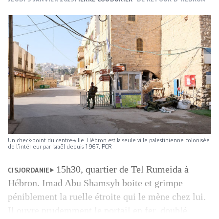
Un check-point du centre-ville. Hébron est la seule ville palestinienne colonisée
de l’intérieur par Israël depuis 1967. PCR
15h30, quartier de Tel Rumeida à
CISJORDANIE
Hébron. Imad Abu Shamsyh boite et grimpe
péniblement la ruelle étroite qui le mène chez lui.
Il ouvre prudemment le portail en fer, doublé