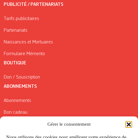
PUBLICITÉ / PARTENARIATS
Tarifs publicitaires
Partenariats
Naissances et Mortuaires
Formulaire Mémento
BOUTIQUE
Don / Souscription
ABONNEMENTS
Abonnements
Bon cadeau
Conditions générales de vente
Gérer le consentement
Réductions de la Carte Côté Courrier
Nous utilisons des cookies pour améliorer votre expérience de