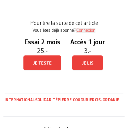
d’une plaque métallique. Sa modeste maison en
pierres est entourée par des barbelés et un maillage
de grillages reposant sur des poutres rouillées. Elle
Pour lire la suite de cet article
ressemble […]
Vous êtes déjà abonné?
Connexion
Essai 2 mois
Accès 1 jour
25.-
3.-
JE TESTE
JE LIS
INTERNATIONAL
SOLIDARITÉ
PIERRE COUDURIER
CISJORDANIE