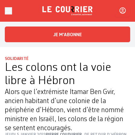
Skip to content
Le Courrier
L'essentiel, autrement
JE M'ABONNE
SOLIDARITÉ
Les colons ont la voie
libre à Hébron
Alors que l’extrémiste Itamar Ben Gvir,
ancien habitant d’une colonie de la
périphérie d’Hébron, vient d’être nommé
ministre en Israël, les colons de la région
se sentent encouragés.
JEUDI 5 JANVIER 2023
PIERRE COUDURIER
DE RETOUR D’HÉBRON