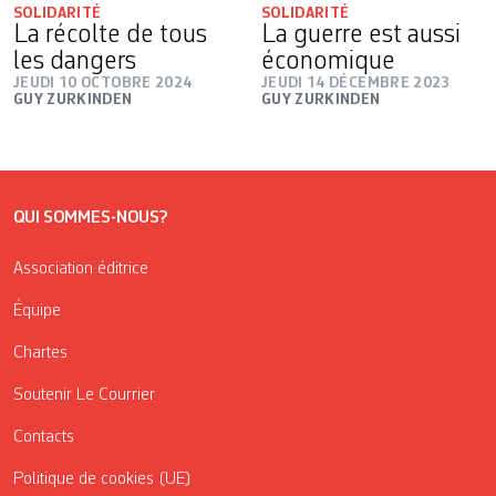
SOLIDARITÉ
SOLIDARITÉ
La récolte de tous
La guerre est aussi
les dangers
économique
JEUDI 10 OCTOBRE 2024
JEUDI 14 DÉCEMBRE 2023
GUY ZURKINDEN
GUY ZURKINDEN
QUI SOMMES-NOUS?
Association éditrice
Équipe
Chartes
Soutenir Le Courrier
Contacts
Politique de cookies (UE)