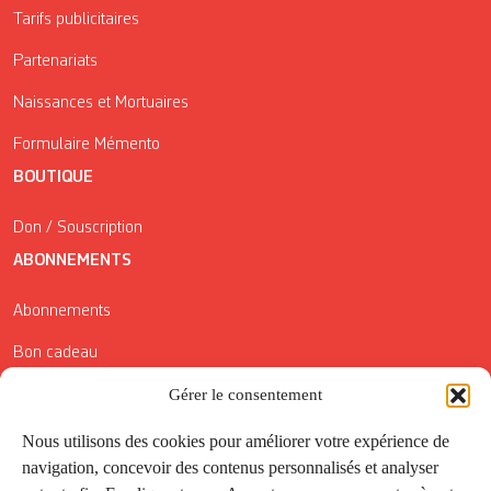
Tarifs publicitaires
Partenariats
Naissances et Mortuaires
Formulaire Mémento
BOUTIQUE
Don / Souscription
ABONNEMENTS
Abonnements
Bon cadeau
Conditions générales de vente
Gérer le consentement
Réductions de la Carte Côté Courrier
Nous utilisons des cookies pour améliorer votre expérience de
navigation, concevoir des contenus personnalisés et analyser
Application