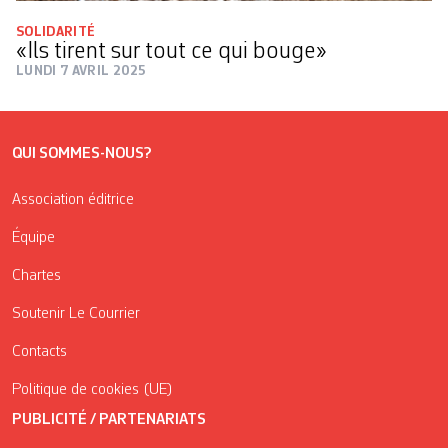
SOLIDARITÉ
«Ils tirent sur tout ce qui bouge»
LUNDI 7 AVRIL 2025
QUI SOMMES-NOUS?
Association éditrice
Équipe
Chartes
Soutenir Le Courrier
Contacts
Politique de cookies (UE)
PUBLICITÉ / PARTENARIATS