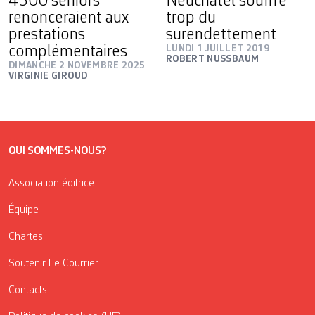
4500 seniors
Neuchâtel souffre
renonceraient aux
trop du
prestations
surendettement
complémentaires
LUNDI 1 JUILLET 2019
ROBERT NUSSBAUM
DIMANCHE 2 NOVEMBRE 2025
VIRGINIE GIROUD
QUI SOMMES-NOUS?
Association éditrice
Équipe
Chartes
Soutenir Le Courrier
Contacts