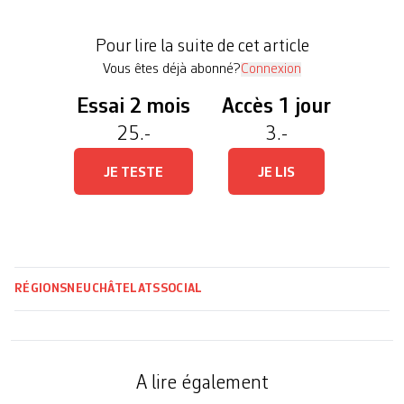
«Les conditions se dégradent et l’épuisement est
global. La profession n’est plus attractive par
Pour lire la suite de cet article
manque de personnel qualifié qu’on ne […]
Vous êtes déjà abonné?
Connexion
Essai 2 mois
Accès 1 jour
25.-
3.-
JE TESTE
JE LIS
RÉGIONS
NEUCHÂTEL
ATS
SOCIAL
A lire également