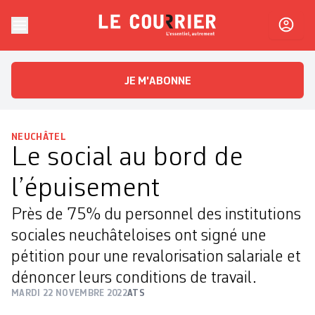
Skip to content
Le Courrier
L'essentiel, autrement
JE M'ABONNE
NEUCHÂTEL
Le social au bord de
l’épuisement
Près de 75% du personnel des institutions
sociales neuchâteloises ont signé une
pétition pour une revalorisation salariale et
dénoncer leurs conditions de travail.
MARDI 22 NOVEMBRE 2022
ATS