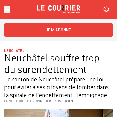
Skip to content
Le Courrier
L'essentiel, autrement
JE M'ABONNE
NEUCHÂTEL
Neuchâtel souffre trop
du surendettement
Le canton de Neuchâtel prépare une loi
pour éviter à ses citoyens de tomber dans
la spirale de l’endettement. Témoignage.
LUNDI 1 JUILLET 2019
ROBERT NUSSBAUM