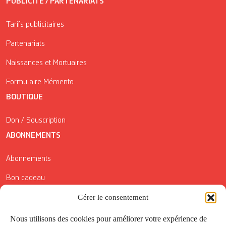
PUBLICITÉ / PARTENARIATS
Tarifs publicitaires
Partenariats
Naissances et Mortuaires
Formulaire Mémento
BOUTIQUE
Don / Souscription
ABONNEMENTS
Abonnements
Bon cadeau
Conditions générales de vente
Gérer le consentement
Réductions de la Carte Côté Courrier
Nous utilisons des cookies pour améliorer votre expérience de