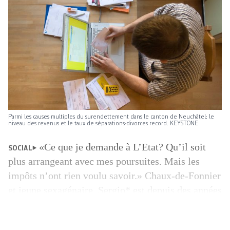
Parmi les causes multiples du surendettement dans le canton de Neuchâtel: le
niveau des revenus et le taux de séparations-divorces record. KEYSTONE
«Ce que je demande à L’Etat? Qu’il soit
SOCIAL
plus arrangeant avec mes poursuites. Mais les
impôts n’ont rien voulu savoir.» Chaux-de-Fonnier
et jeune sexagénaire, Sergio* est depuis des années
embourbé dans la spirale des dettes. Des dettes
qui, comme la plupart des Suisses aux prises avec