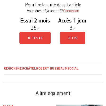
ce problème (40% des ménages en auraient au
Pour lire la suite de cet article
moins […]
Vous êtes déjà abonné?
Connexion
Essai 2 mois
Accès 1 jour
25.-
3.-
JE TESTE
JE LIS
RÉGIONS
NEUCHÂTEL
ROBERT NUSSBAUM
SOCIAL
A lire également