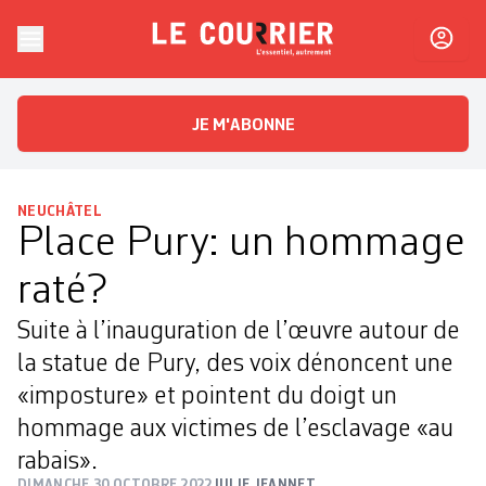
Skip to content
Le Courrier
L'essentiel, autrement
JE M'ABONNE
NEUCHÂTEL
Place Pury: un hommage
raté?
Suite à l’inauguration de l’œuvre autour de
la statue de Pury, des voix dénoncent une
«imposture» et pointent du doigt un
hommage aux victimes de l’esclavage «au
rabais».
DIMANCHE 30 OCTOBRE 2022
JULIE JEANNET