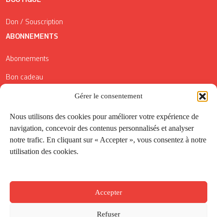
Don / Souscription
ABONNEMENTS
Abonnements
Bon cadeau
Conditions générales de vente
Gérer le consentement
Réductions de la Carte Côté Courrier
Nous utilisons des cookies pour améliorer votre expérience de
navigation, concevoir des contenus personnalisés et analyser
Application
notre trafic. En cliquant sur « Accepter », vous consentez à notre
utilisation des cookies.
Suivez-nous
Accepter
Refuser