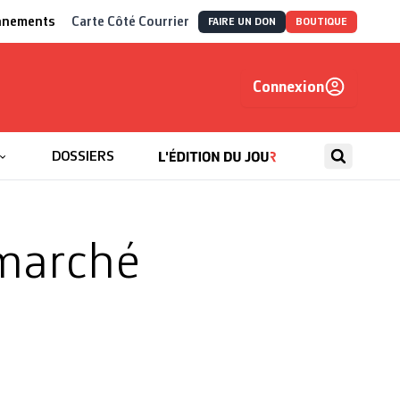
nnements
Carte Côté Courrier
FAIRE UN DON
BOUTIQUE
Connexion
, autrement
DOSSIERS
 marché