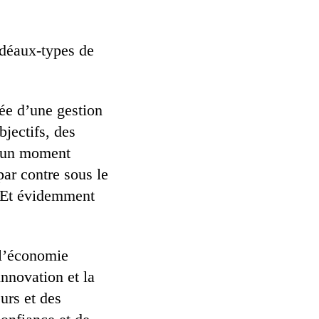
idéaux-types de
dée d’une gestion
jectifs, des
te un moment
par contre sous le
e. Et évidemment
 l’économie
innovation et la
eurs et des