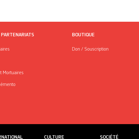
/ PARTENARIATS
BOUTIQUE
taires
Don / Souscription
t Mortuaires
Mémento
RNATIONAL
CULTURE
SOCIÉTÉ