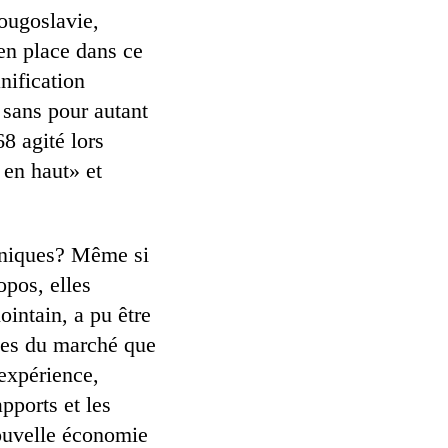
ougoslavie,
en place dans ce
nification
 sans pour autant
8 agité lors
 en haut» et
roniques? Même si
opos, elles
intain, a pu être
ymes du marché que
 expérience,
pports et les
nouvelle économie