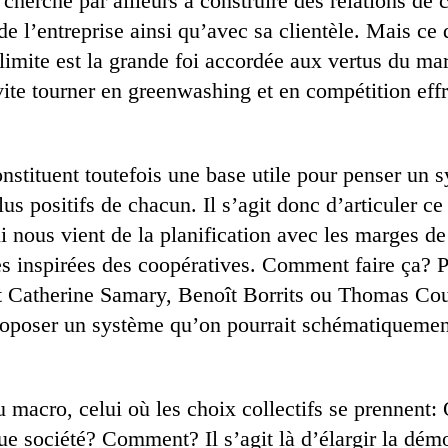
e cherche par ailleurs à construire des relations de 
 de l’entreprise ainsi qu’avec sa clientèle. Mais ce
 limite est la grande foi accordée aux vertus du m
vite tourner en greenwashing et en compétition eff
nstituent toutefois une base utile pour penser un 
lus positifs de chacun. Il s’agit donc d’articuler 
ui nous vient de la planification avec les marges 
es inspirées des coopératives. Comment faire ça? P
 Catherine Samary, Benoît Borrits ou Thomas Cou
roposer un système qu’on pourrait schématiqueme
u macro, celui où les choix collectifs se prennent
que société? Comment? Il s’agit là d’élargir la dém