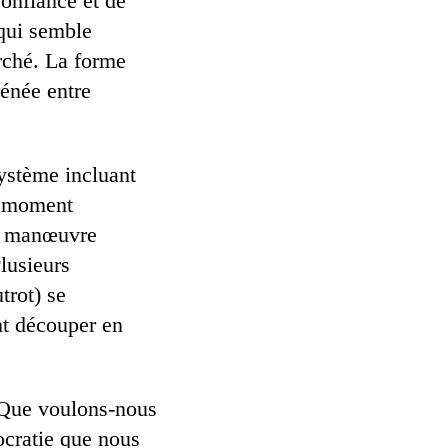
confiance et de
 qui semble
arché. La forme
rénée entre
système incluant
ce moment
de manœuvre
lusieurs
trot) se
nt découper en
: Que voulons-nous
ocratie que nous