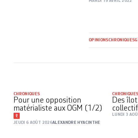
MARDI 19 AVRIL 2022
OPINIONS
CHRONIQUES
G
CHRONIQUES
CHRONIQUE
Pour une opposition
Des îlot
matérialiste aux OGM (1/2)
collecti
LUNDI 3 AOÛ
JEUDI 6 AOÛT 2026
ALEXANDRE HYACINTHE