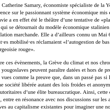
 Catherine Samary, économiste spécialiste de la Y
rence sur le passionnant système économique mis 
ie a en effet été le théâtre d’une tentative de «pla
 qui se détournait du modèle économique stalinien
ulation marchande. Elle a d’ailleurs connu un Mai 6
t·es mobilisé·es réclamaient «l’autogestion de bas
rgeoisie rouge».
tre ces évènements, la Grève du climat et nos ch
 yougoslaves peuvent paraître datées et hors de pr
e vues comme la preuve que, dans un passé pas si lo
ne société libérée autant des lois froides et anon
autoritaires d’une élite bureaucratique. Ainsi, cette
, entre en résonance avec nos discussions sur les a
tives au capitalisme existantes pour imaginer une 