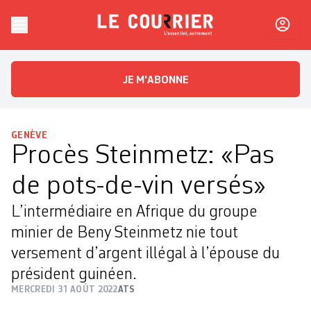
Skip to content
Le Courrier
L'essentiel, autrement
JE M'ABONNE
GENÈVE
Procès Steinmetz: «Pas
de pots-de-vin versés»
L’intermédiaire en Afrique du groupe
minier de Beny Steinmetz nie tout
versement d’argent illégal à l’épouse du
président guinéen.
MERCREDI 31 AOÛT 2022
ATS