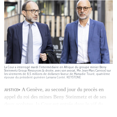
La Cour a interrogé mardi l'intermédiaire en Afrique du groupe minier Beny
Steinmetz Group Resources (à droite, avec son avocat, Me Jean-Marc Carnice) sur
les virements de 8,5 millions de dollarsen faveur de Mamadie Touré, quatrième
épouse du président guinéen Lansana Conté. KEYSTONE
A Genève, au second jour du procès en
JUSTICE
appel du roi des mines Beny Steinmetz et de ses
deux acolytes, la Cour est entrée dans le vif du
sujet avec l’audition de l’homme de terrain. Les