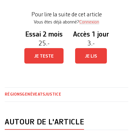
trois prévenus ont été condamnés en 2021 pour
corruption d’agents publics étrangers en vue
Pour lire la suite de cet article
d’obtenir les droits sur des […]
Vous êtes déjà abonné?
Connexion
Essai 2 mois
Accès 1 jour
25.-
3.-
JE TESTE
JE LIS
RÉGIONS
GENÈVE
ATS
JUSTICE
AUTOUR DE L'ARTICLE