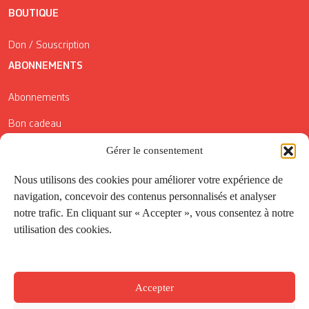
BOUTIQUE
Don / Souscription
ABONNEMENTS
Abonnements
Bon cadeau
Gérer le consentement
Conditions générales de vente
Réductions de la Carte Côté Courrier
Nous utilisons des cookies pour améliorer votre expérience de
navigation, concevoir des contenus personnalisés et analyser
Application
notre trafic. En cliquant sur « Accepter », vous consentez à notre
utilisation des cookies.
Suivez-nous
Accepter