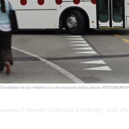
'invalidation de leur initiative pour des transports publics gratuits. KEYSTONE/ARCH
L’histoire se déroule à Fribourg, mais elle
GRATUITS
Comme l’a révélé la RTS ce jeudi, les jeunesses d
fait recours devant le Tribunal fédéral à la suite d