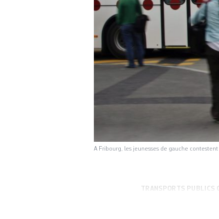
A Fribourg, les jeunesses de gauche contestent l
TRANSPORTS PUBLICS 
affecter Genève. 
fribourgeoise ont 