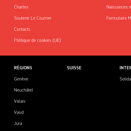
Chartes
Naissances e
Soutenir Le Courrier
Formulaire 
Contacts
Politique de cookies (UE)
RÉGIONS
SUISSE
INTE
Genève
Solida
Neuchâtel
Valais
Vaud
Jura