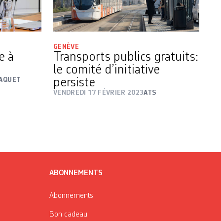
GENÈVE
e à
Transports publics gratuits:
le comité d’initiative
JAQUET
persiste
VENDREDI 17 FÉVRIER 2023
ATS
ABONNEMENTS
Abonnements
Bon cadeau