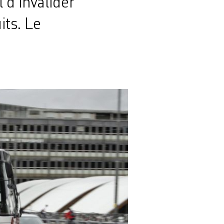
 d’invalider
its. Le