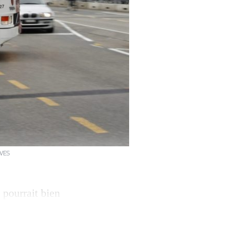
IVES
 pourrait bien
e la gauche
’une décision du