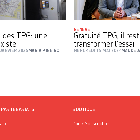
GENÈVE
é des TPG: une
Gratuité TPG, il rest
xiste
transformer l’essai
JANVIER 2025
MARIA PINEIRO
MERCREDI 15 MAI 2024
MAUDE 
/ PARTENARIATS
BOUTIQUE
taires
Don / Souscription