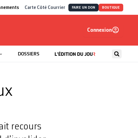
nnements
Carte Côté Courrier
FAIRE UN DON
BOUTIQUE
Connexion
, autrement
DOSSIERS
ux
ait recours