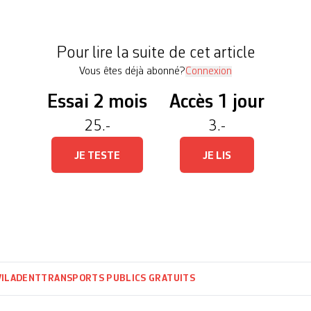
valider leur initiative pour des transports publics 
 avait estimé que cette initiative […]
Pour lire la suite de cet article
Vous êtes déjà abonné?
Connexion
Essai 2 mois
Accès 1 jour
25.-
3.-
JE TESTE
JE LIS
VILADENT
TRANSPORTS PUBLICS GRATUITS