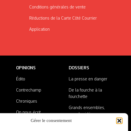
Conditions générales de vente
Réductions de la Carte Côté Courrier
Application
OPINIONS
DOSSIERS
Édito
La presse en danger
Contrechamp
De la fourche à la
fourchette
Chroniques
Grands ensembles,
On nous écrit
grandes idées
Gérer le consentement
Nos invité·es
Lieux abandonnés