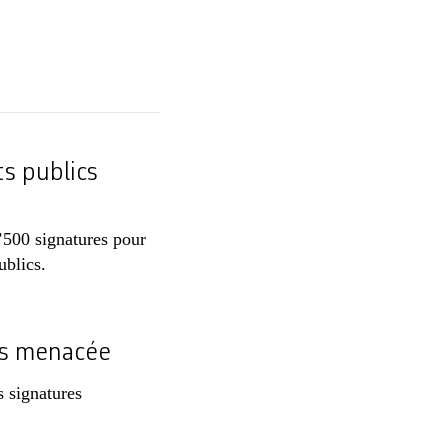
ts publics
’500 signatures pour
ublics.
its menacée
s signatures