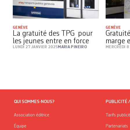
GENÈVE
GENÈVE
La gratuité des TPG pour
Gratuit
les jeunes entre en force
marge e
LUNDI 27 JANVIER 2025
MARIA PINEIRO
MERCREDI 8 
QUI SOMMES-NOUS?
PUBLICITÉ 
Association éditrice
Tarifs publici
Équipe
Partenariats