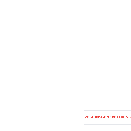
Grand Conseil d’in
parlement cantonal
RÉGIONS
GENÈVE
LOUIS 