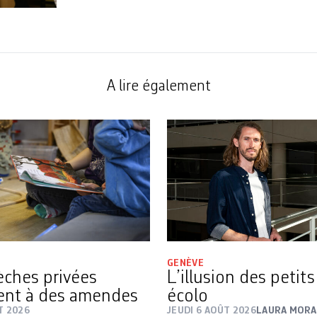
A lire également
GENÈVE
rèches privées
L’illusion des petit
ent à des amendes
écolo
T 2026
JEUDI 6 AOÛT 2026
LAURA MORA