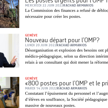
Les postes urgents pour l’OMP 
MERCREDI 22 JUIN 2022
RACHAD ARMANIOS
La Commission des finances a refusé de déblo
nécessaire pour créer les postes.
GENÈVE
Nouveau départ pour l’OMP?
LUNDI 20 JUIN 2022
RACHAD ARMANIOS
Désorganisation et explosion des besoins ont p
médico-pédagogique, selon sa direction intérima
relais à un consultant qui doit mener la réforme
GENÈVE
«800 postes pour l’OMP et le pr
MARDI 14 JUIN 2022
RACHAD ARMANIOS
Constatant l’épuisement du personnel et l’aug
d’élèves en souffrance, la Société pédagogique
massive de nouveaux postes.