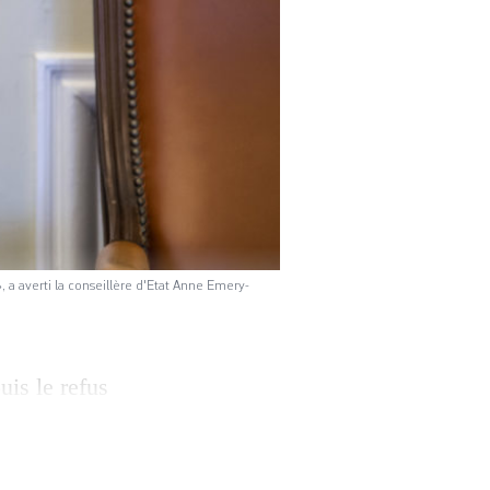
 a averti la conseillère d'Etat Anne Emery-
is le refus
émentaires pour
’instruction
’un débat au Grand