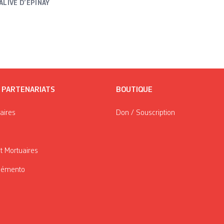
ALIVE D’EPINAY
/ PARTENARIATS
BOUTIQUE
taires
Don / Souscription
t Mortuaires
Mémento