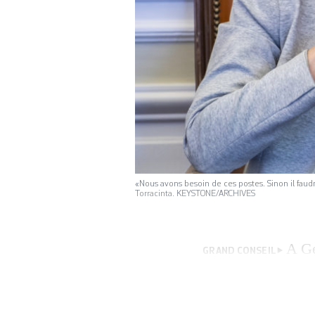
«Nous avons besoin de ces postes. Sinon il faudr
Torracinta. KEYSTONE/ARCHIVES
A Ge
GRAND CONSEIL
mercredi de la Co
l’Office médico-p
publique en a app