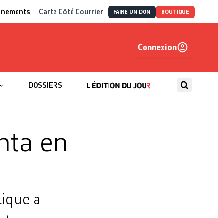
nnements
Carte Côté Courrier
FAIRE UN DON
BOUTIQUE
Connexion
, autrement
DOSSIERS
nta en
lique a