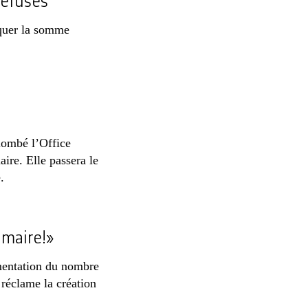
refusés
quer la somme
lombé l’Office
ire. Elle passera le
.
imaire!»
mentation du nombre
 réclame la création