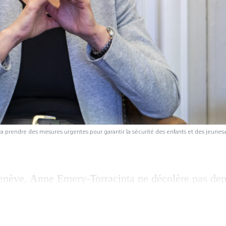
a prendre des mesures urgentes pour garantir la sécurité des enfants et des jeunes»,
nève, Anne Emery-Torracinta ne décolère pas depu
mmission des finances d’octroyer 55 postes suppl
édagogique (OMP). La cheffe du Département de l
elé au sens des responsabilités des députés lors d