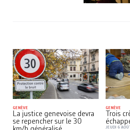
GENÈVE
GENÈVE
La justice genevoise devra
Trois c
se repencher sur le 30
échapp
km/h généralisé
JEUDI 6 AOÛ