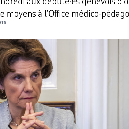
dredi aux député·es genevois d’o
e moyens à l’Office médico-pédag
ATS