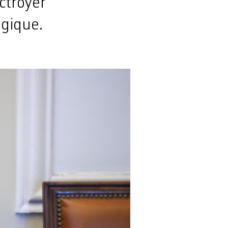
ctroyer
ogique.