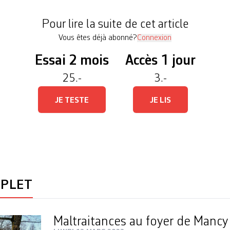
ment traitait vendredi lors de sa séance des […]
Pour lire la suite de cet article
Vous êtes déjà abonné?
Connexion
Essai 2 mois
Accès 1 jour
25.-
3.-
JE TESTE
JE LIS
MPLET
Maltraitances au foyer de Manc