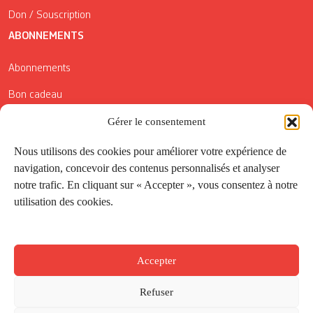
Don / Souscription
ABONNEMENTS
Abonnements
Bon cadeau
Gérer le consentement
Conditions générales de vente
Réductions de la Carte Côté Courrier
Nous utilisons des cookies pour améliorer votre expérience de
navigation, concevoir des contenus personnalisés et analyser
Application
notre trafic. En cliquant sur « Accepter », vous consentez à notre
utilisation des cookies.
Suivez-nous
Accepter
Refuser