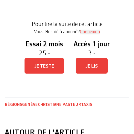
indépendants. Jeudi, le Département de l’économie
et de l’emploi (DEE) annonçait avoir saisi la
Chambre des relations collectives de travail
Pour lire la suite de cet article
(CRCT) pour obliger les […]
Vous êtes déjà abonné?
Connexion
Essai 2 mois
Accès 1 jour
25.-
3.-
JE TESTE
JE LIS
RÉGIONS
GENÈVE
CHRISTIANE PASTEUR
TAXIS
AUTOUR DE L'ARTICLE