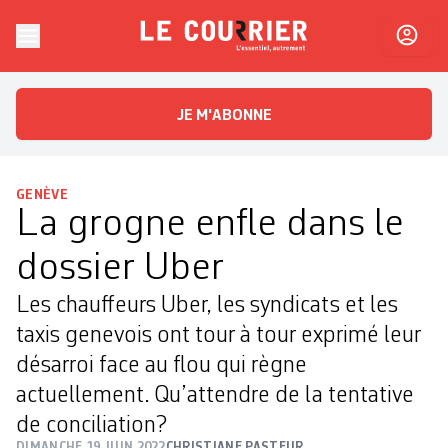
Skip to content
Le Courrier
L'essentiel, autrement
JE M'ABONNE
GENÈVE
La grogne enfle dans le
dossier Uber
Les chauffeurs Uber, les syndicats et les
taxis genevois ont tour à tour exprimé leur
désarroi face au flou qui règne
actuellement. Qu’attendre de la tentative
de conciliation?
DIMANCHE 19 JUIN 2022
CHRISTIANE PASTEUR