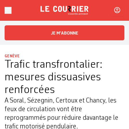
Skip to content
Le Courrier
L'essentiel, autrement
JE M'ABONNE
GENÈVE
Trafic transfrontalier:
mesures dissuasives
renforcées
A Soral, Sézegnin, Certoux et Chancy, les
feux de circulation vont être
reprogrammés pour réduire davantage le
trafic motorisé pendulaire.