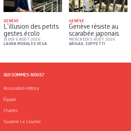
GENÈVE
GENÈVE
L’illusion des petits
Genève résiste au
gestes écolo
scarabée japonais
JEUDI 6 AOÛT 2026
MERCREDI 5 AOÛT 2026
LAURA MORALES VEGA
ABIGAIL ZOPPETTI
QUI SOMMES-NOUS?
Association éditrice
Équipe
Chartes
Soutenir Le Courrier