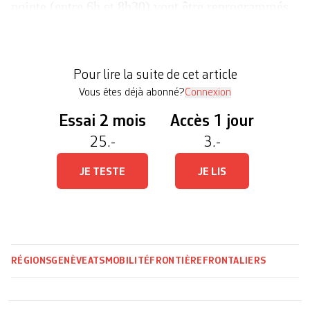
pointe (entre 6h et 8h30) vont être reprogrammés
afin de réduire les passages de 10%
supplémentaires. La mesure entre en vigueur lundi
prochain. Les douanes concernées sont celles de
Pour lire la suite de cet article
Soral […]
Vous êtes déjà abonné?
Connexion
Essai 2 mois
Accès 1 jour
25.-
3.-
JE TESTE
JE LIS
RÉGIONS
GENÈVE
ATS
MOBILITÉ
FRONTIÈRE
FRONTALIERS