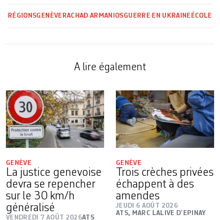
RÉGIONS
GENÈVE
RACHAD ARMANIOS
GUERRE EN UKRAINE
ÉCOLE
A lire également
GENÈVE
GENÈVE
La justice genevoise
Trois crèches privées
devra se repencher
échappent à des
sur le 30 km/h
amendes
généralisé
JEUDI 6 AOÛT 2026
ATS
,
MARC LALIVE D’EPINAY
VENDREDI 7 AOÛT 2026
ATS