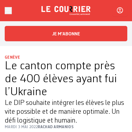
Skip to content
Le Courrier
L'essentiel, autrement
JE M'ABONNE
GENÈVE
Le canton compte près
de 400 élèves ayant fui
l’Ukraine
Le DIP souhaite intégrer les élèves le plus
vite possible et de manière optimale. Un
défi logistique et humain.
MARDI 3 MAI 2022
RACHAD ARMANIOS