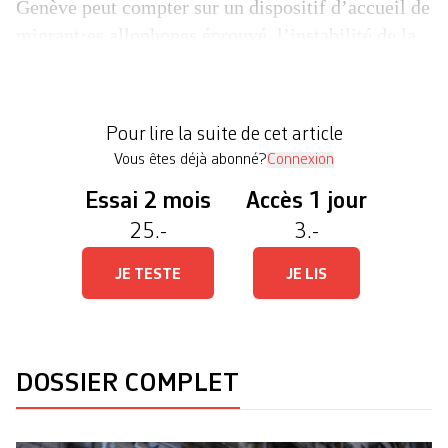
Genève peut compter sur un dispositif d’accueil de
migrant·es allophones éprouvé, l’instabilité de la
situation en Ukraine et l’imprévisibilité de son
évolution rendent le défi particulièrement
compliqué, a souligné la conseillère d’Etat. Quoi
Pour lire la suite de cet article
qu’il […]
Vous êtes déjà abonné?
Connexion
Essai 2 mois
Accès 1 jour
25.-
3.-
JE TESTE
JE LIS
DOSSIER COMPLET