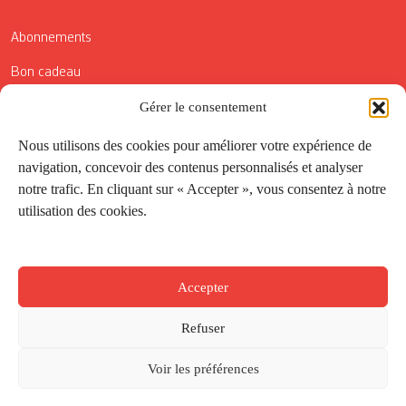
Abonnements
Bon cadeau
Conditions générales de vente
Gérer le consentement
Réductions de la Carte Côté Courrier
Nous utilisons des cookies pour améliorer votre expérience de
navigation, concevoir des contenus personnalisés et analyser
Application
notre trafic. En cliquant sur « Accepter », vous consentez à notre
utilisation des cookies.
Suivez-nous
Accepter
Refuser
Voir les préférences