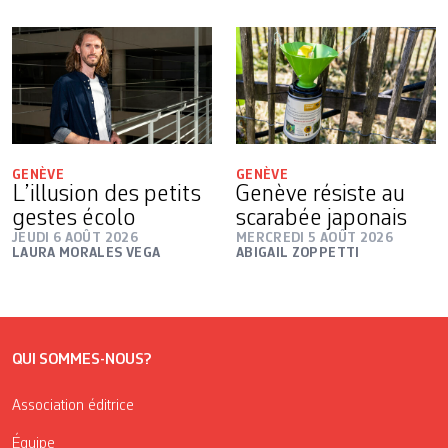
GENÈVE
GENÈVE
L’illusion des petits
Genève résiste au
gestes écolo
scarabée japonais
JEUDI 6 AOÛT 2026
MERCREDI 5 AOÛT 2026
LAURA MORALES VEGA
ABIGAIL ZOPPETTI
QUI SOMMES-NOUS?
Association éditrice
Équipe