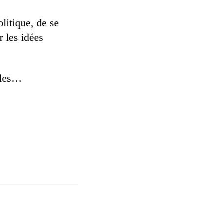
olitique, de se
 les idées
bles…