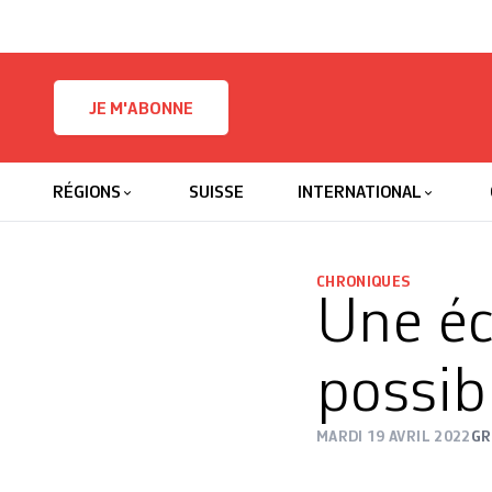
Skip to content
JE M'ABONNE
RÉGIONS
SUISSE
INTERNATIONAL
CHRONIQUES
Une éc
possib
MARDI 19 AVRIL 2022
GR