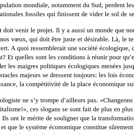
pulation mondiale, notamment du Sud, perdent leur 
ionales fossiles qui finissent de vider le sol de s
t doit venir le projet. Il y a aussi un monde que n
os vœux, qui doit être juste et désirable. Là, le te
rt. A quoi ressemblerait une société écologique, q
? Et quelles sont les conditions à réunir pour qu’e
er les maigres politiques écologiques menées jusqu
tacles majeurs se dressent toujours: les lois éco
ssance, la compétitivité de la place économique su
ogiste ne s’y trompe d’ailleurs pas. «Changeons 
italisme!», ces slogans se sont fait de plus en plus
 Ils ont le mérite de souligner que la transformatio
e et que le système économique constitue sûremen