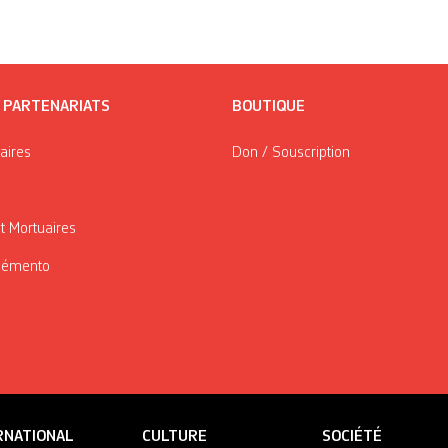
/ PARTENARIATS
BOUTIQUE
taires
Don / Souscription
t Mortuaires
Mémento
RNATIONAL
CULTURE
SOCIÉTÉ