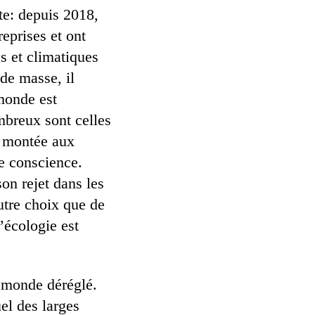
nte: depuis 2018,
eprises et ont
s et climatiques
de masse, il
monde est
mbreux sont celles
a montée aux
de conscience.
son rejet dans les
utre choix que de
’écologie est
 monde déréglé.
el des larges