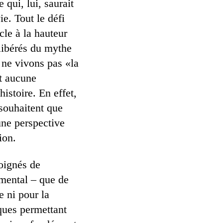
qui, lui, saurait
e. Tout le défi
cle à la hauteur
 libérés du mythe
 ne vivons pas «la
ît aucune
histoire. En effet,
souhaitent que
une perspective
ion.
loignés de
mental – que de
e ni pour la
iques permettant