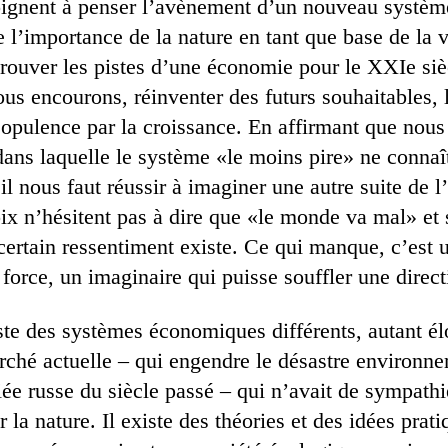
oignent à penser l’avènement d’un nouveau système 
l’importance de la nature en tant que base de la vi
: trouver les pistes d’une économie pour le XXIe siè
ous encourons, réinventer des futurs souhaitables,
l’opulence par la croissance. En affirmant que nous
 dans laquelle le système «le moins pire» ne conna
 il nous faut réussir à imaginer une autre suite de l’
x n’hésitent pas à dire que «le monde va mal» et 
ertain ressentiment existe. Ce qui manque, c’est 
force, un imaginaire qui puisse souffler une direct
iste des systèmes économiques différents, autant é
ché actuelle – qui engendre le désastre environne
ée russe du siècle passé – qui n’avait de sympathi
 la nature. Il existe des théories et des idées prat