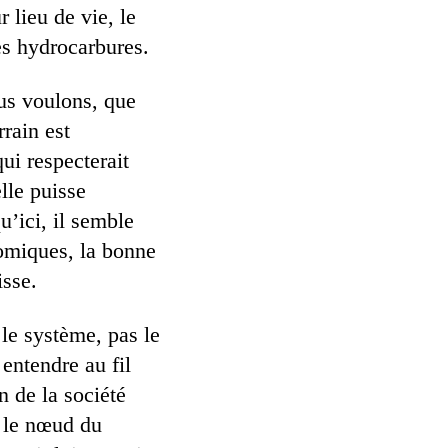
lieu de vie, le
es hydrocarbures.
ous voulons, que
rrain est
ui respecterait
lle puisse
’ici, il semble
nomiques, la bonne
isse.
le système, pas le
 entendre au fil
n de la société
t le nœud du