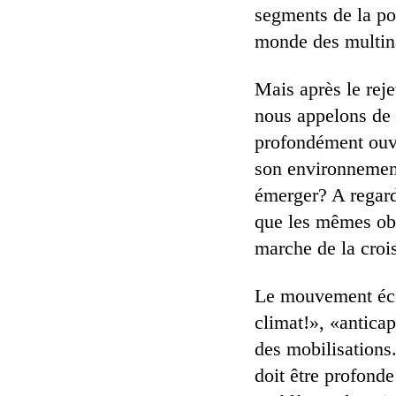
segments de la po
monde des multinat
Mais après le reje
nous appelons de n
profondément ouve
son environnement
émerger? A regard
que les mêmes obs
marche de la croi
Le mouvement écol
climat!», «anticap
des mobilisations.
doit être profond