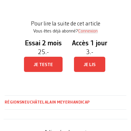
réagir. Chargé de faire appliquer à l’échelle
mondiale la Convention relative à ces droits, un
comité onusien s’est dit préoccupé par la situation
Pour lire la suite de cet article
en […]
Vous êtes déjà abonné?
Connexion
Essai 2 mois
Accès 1 jour
25.-
3.-
JE TESTE
JE LIS
RÉGIONS
NEUCHÂTEL
ALAIN MEYER
HANDICAP