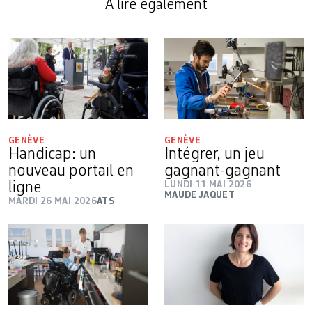
A lire également
GENÈVE
GENÈVE
Handicap: un
Intégrer, un jeu
nouveau portail en
gagnant-gagnant
ligne
LUNDI 11 MAI 2026
MAUDE JAQUET
MARDI 26 MAI 2026
ATS