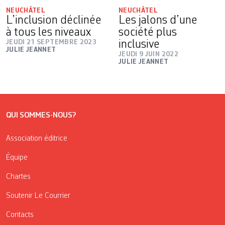
NEUCHÂTEL
NEUCHÂTEL
L’inclusion déclinée
Les jalons d’une
à tous les niveaux
société plus
JEUDI 21 SEPTEMBRE 2023
inclusive
JULIE JEANNET
JEUDI 9 JUIN 2022
JULIE JEANNET
QUI SOMMES-NOUS?
Association éditrice
Équipe
Chartes
Soutenir Le Courrier
Contacts