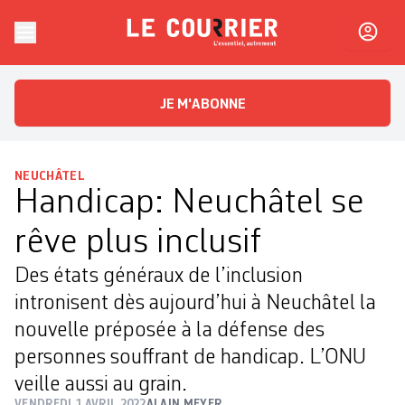
Skip to content
Le Courrier
L'essentiel, autrement
JE M'ABONNE
NEUCHÂTEL
Handicap: Neuchâtel se
rêve plus inclusif
Des états généraux de l’inclusion
intronisent dès aujourd’hui à Neuchâtel la
nouvelle préposée à la défense des
personnes souffrant de handicap. L’ONU
veille aussi au grain.
VENDREDI 1 AVRIL 2022
ALAIN MEYER