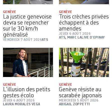
GENÈVE
GENÈVE
La justice genevoise
Trois crèches privées
devra se repencher
échappent à des
sur le 30 km/h
amendes
généralisé
JEUDI 6 AOÛT 2026
ATS
,
MARC LALIVE D’EPINAY
VENDREDI 7 AOÛT 2026
ATS
GENÈVE
GENÈVE
L’illusion des petits
Genève résiste au
gestes écolo
scarabée japonais
JEUDI 6 AOÛT 2026
MERCREDI 5 AOÛT 2026
LAURA MORALES VEGA
ABIGAIL ZOPPETTI