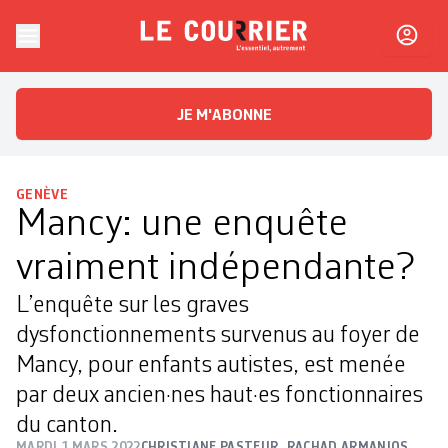
Skip to content
Le Courrier
L'essentiel, autrement
JE M'ABONNE
GENÈVE
Mancy: une enquête
vraiment indépendante?
L’enquête sur les graves
dysfonctionnements survenus au foyer de
Mancy, pour enfants autistes, est menée
par deux ancien·nes haut·es fonctionnaires
du canton.
MARDI 1 MARS 2022
CHRISTIANE PASTEUR
,
RACHAD ARMANIOS