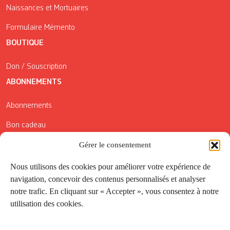
Naissances et Mortuaires
Formulaire Mémento
BOUTIQUE
Don / Souscription
ABONNEMENTS
Abonnements
Bon cadeau
Gérer le consentement
Conditions générales de vente
Réductions de la Carte Côté Courrier
Nous utilisons des cookies pour améliorer votre expérience de
navigation, concevoir des contenus personnalisés et analyser
Application
notre trafic. En cliquant sur « Accepter », vous consentez à notre
utilisation des cookies.