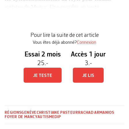
autistes de Mancy. Une enquête au vaste
périmètre, confiée à Francine Teylouni, ex-
directrice générale de l’Office de l’enfance et de la
jeunesse, et à Pierre-Alain Dard, consultant en
Pour lire la suite de cet article
justice juvénile et […]
Vous êtes déjà abonné?
Connexion
Essai 2 mois
Accès 1 jour
25.-
3.-
JE TESTE
JE LIS
RÉGIONS
GENÈVE
CHRISTIANE PASTEUR
RACHAD ARMANIOS
FOYER DE MANCY
AUTISME
DIP