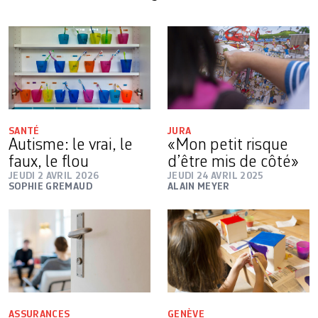
SANTÉ
JURA
Autisme: le vrai, le
«Mon petit risque
faux, le flou
d’être mis de côté»
JEUDI 2 AVRIL 2026
JEUDI 24 AVRIL 2025
SOPHIE GREMAUD
ALAIN MEYER
ASSURANCES
GENÈVE