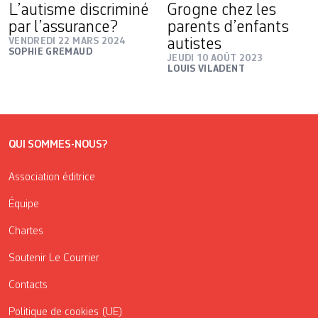
L’autisme discriminé
Grogne chez les
par l’assurance?
parents d’enfants
VENDREDI 22 MARS 2024
autistes
SOPHIE GREMAUD
JEUDI 10 AOÛT 2023
LOUIS VILADENT
QUI SOMMES-NOUS?
Association éditrice
Équipe
Chartes
Soutenir Le Courrier
Contacts
Politique de cookies (UE)