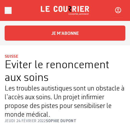
Skip to content
Le Courrier
L'essentiel, autrement
JE M'ABONNE
SUISSE
Eviter le renoncement
aux soins
Les troubles autistiques sont un obstacle à
l’accès aux soins. Un projet infirmier
propose des pistes pour sensibiliser le
monde médical.
JEUDI 24 FÉVRIER 2022
SOPHIE DUPONT