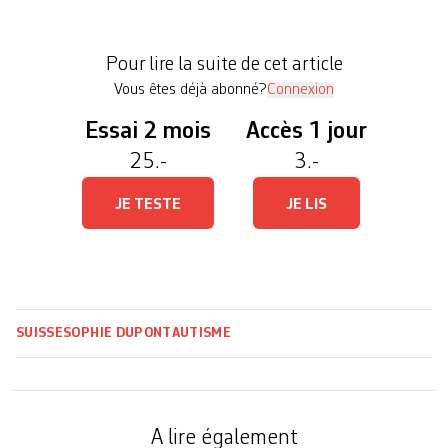
La maître d’enseignement Delphine Roduit et le
professeur Jérôme Favrod, de l’Institut et Haute
Pour lire la suite de cet article
Ecole de santé la […]
Vous êtes déjà abonné?
Connexion
Essai 2 mois
Accès 1 jour
25.-
3.-
JE TESTE
JE LIS
SUISSE
SOPHIE DUPONT
AUTISME
A lire également