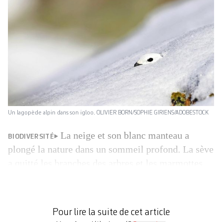
Un lagopède alpin dans son igloo. OLIVIER BORN/SOPHIE GIRIENS/ADOBESTOCK
La neige et son blanc manteau a
BIODIVERSITÉ
plongé la nature dans un sommeil profond. La sève
a quitté les branches des arbres et les marmottes
ont enterré leurs petits corps dans la terre
protectrice. Tout est calme et rien ne se passe. A
croire que la seule chose vivante en cette saison,
Pour lire la suite de cet article
ce sont les […]