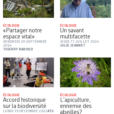
ÉCOLOGIE
ÉCOLOGIE
«Partager notre
Un savant
espace vital»
multifacette
VENDREDI 20 SEPTEMBRE
JEUDI 11 JUILLET 2024
2024
JULIE JEANNET
THIERRY RABOUD
ÉCOLOGIE
ÉCOLOGIE
Accord historique
L’apiculture,
sur la biodiversité
ennemie des
LUNDI 19 DÉCEMBRE 2022
ATS
abeilles?