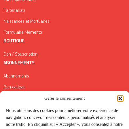
Partenariats
Naissances et Mortuaires
Formulaire Mémento
BOUTIQUE
Don / Souscription
ABONNEMENTS
Abonnements
Bon cadeau
Conditions générales de vente
Gérer le consentement
Réductions de la Carte Côté Courrier
Nous utilisons des cookies pour améliorer votre expérience de
navigation, concevoir des contenus personnalisés et analyser
Application
notre trafic. En cliquant sur « Accepter », vous consentez à notre