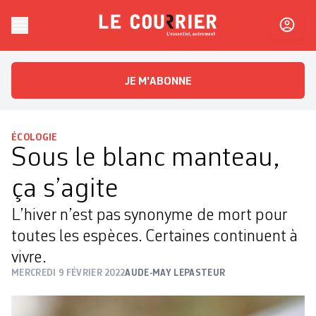
Skip to content
Le Courrier
L'essentiel, autrement
JE M'ABONNE
ÉCOLOGIE
Sous le blanc manteau,
ça s’agite
L’hiver n’est pas synonyme de mort pour
toutes les espèces. Certaines continuent à
vivre.
MERCREDI 9 FÉVRIER 2022
AUDE-MAY LEPASTEUR