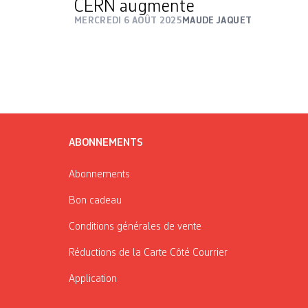
CERN augmente
MERCREDI 6 AOÛT 2025
MAUDE JAQUET
ABONNEMENTS
Abonnements
Bon cadeau
Conditions générales de vente
Réductions de la Carte Côté Courrier
Application