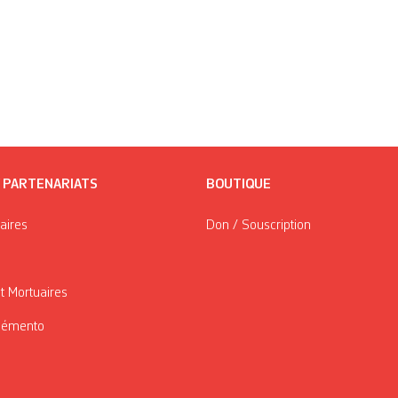
/ PARTENARIATS
BOUTIQUE
taires
Don / Souscription
t Mortuaires
Mémento