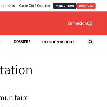
nnements
Carte Côté Courrier
FAIRE UN DON
BOUTIQUE
Connexion
, autrement
DOSSIERS
tation
munitaire