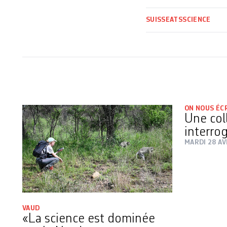
SUISSE
ATS
SCIENCE
ON NOUS ÉC
Une col
interro
MARDI 28 AV
VAUD
«La science est dominée