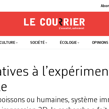
Abo
Le Courrier
L'essentiel
CULTURE
SOCIÉTÉ
ÉCOLOGIE
OPINIONS
atives à l’expérimen
le
 poissons ou humaines, système im