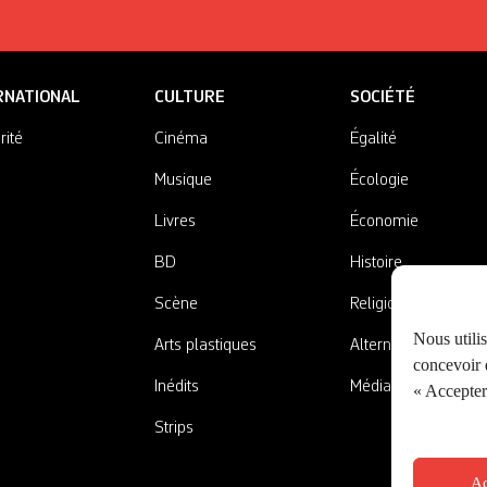
RNATIONAL
CULTURE
SOCIÉTÉ
rité
Cinéma
Égalité
Musique
Écologie
Livres
Économie
BD
Histoire
Scène
Religions
Nous utili
Arts plastiques
Alternatives
concevoir d
Inédits
Médias
« Accepter 
Strips
Ac