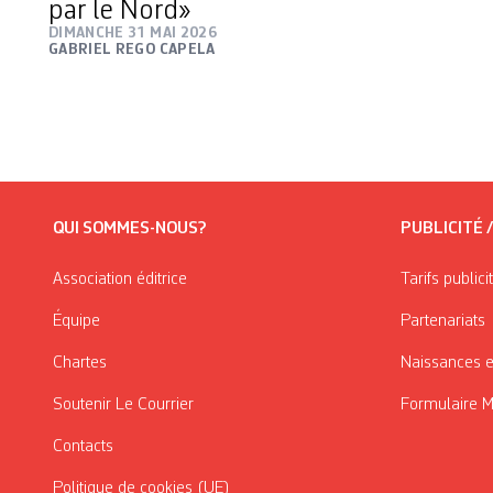
par le Nord»
DIMANCHE 31 MAI 2026
GABRIEL REGO CAPELA
QUI SOMMES-NOUS?
PUBLICITÉ 
Association éditrice
Tarifs publici
Équipe
Partenariats
Chartes
Naissances e
Soutenir Le Courrier
Formulaire 
Contacts
Politique de cookies (UE)