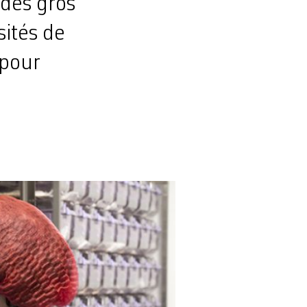
 des gros
sités de
 pour