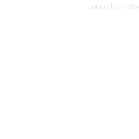
Les méthod
SCIENCE
tissulaires humai
étudier certaines
animaux, lit-on su
biobanques « On p