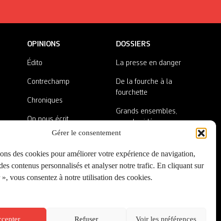
OPINIONS
DOSSIERS
Édito
La presse en danger
Contrechamp
De la fourche à la
fourchette
Chroniques
Grands ensembles,
On nous écrit
grandes idées
Gérer le consentement
Nos invité·es
Lieux abandonnés
sons des cookies pour améliorer votre expérience de navigation,
A côté de la plaque
es contenus personnalisés et analyser notre trafic. En cliquant sur
», vous consentez à notre utilisation des cookies.
cepter
Refuser
Voir les préférences