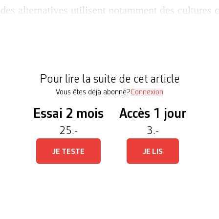
es alternatives utilisent notamment des cultures c
nes et des modèles informatiques. Les scientifiques
 pathologies humaines sur du matériel humain, en
r le site de Ligue suisse contre la vivisection (LS
eut par exemple imprimer de la matière vivante e
Pour lire la suite de cet article
Vous êtes déjà abonné?
Connexion
Essai 2 mois
Accès 1 jour
25.-
3.-
JE TESTE
JE LIS