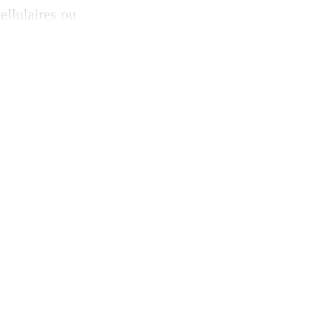
ellulaires ou
 peuvent ainsi
 remplacement des
CV). Bioprinting et
t […]