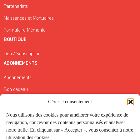
Partenariats
Naissances et Mortuaires
Formulaire Mémento
BOUTIQUE
Don / Souscription
ABONNEMENTS
Abonnements
Bon cadeau
Conditions générales de vente
Gérer le consentement
Réductions de la Carte Côté Courrier
Nous utilisons des cookies pour améliorer votre expérience de
navigation, concevoir des contenus personnalisés et analyser
Application
notre trafic. En cliquant sur « Accepter », vous consentez à notre
utilisation des cookies.