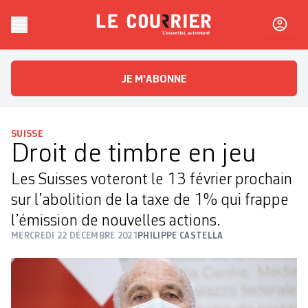
Skip to content
Le Courrier
L'essentiel, autrement
JE M'ABONNE
SUISSE
Droit de timbre en jeu
Les Suisses voteront le 13 février prochain
sur l’abolition de la taxe de 1% qui frappe
l’émission de nouvelles actions.
MERCREDI 22 DÉCEMBRE 2021
PHILIPPE CASTELLA