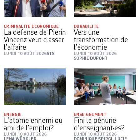
CRIMINALITÉ ÉCONOMIQUE
DURABILITÉ
La défense de Pierin
Vers une
Vincenz veut classer
transformation de
l’affaire
l’économie
LUNDI 10 AOÛT 2026
ATS
LUNDI 10 AOÛT 2026
SOPHIE DUPONT
ENERGIE
ENSEIGNEMENT
L’atome ennemi ou
Fini la pénurie
ami de l’emploi?
d’enseignant·es?
LUNDI 10 AOÛT 2026
LUNDI 10 AOÛT 2026
LENA WÜRGLER
DOMINIQUE SPIRGI
,
LUCIE