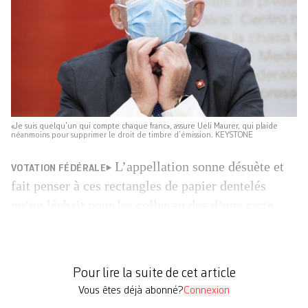
«Je suis quelqu’un qui compte chaque franc», assure Ueli Maurer, qui plaide
néanmoins pour supprimer le droit de timbre ­d’émission. KEYSTONE
L’appellation sonne désuète et
VOTATION FÉDÉRALE
fait penser à ces rectangles de papier dentelés
qu’on léchait pour les coller au dos d’une carte
postale, du temps où on en envoyait encore de ses
vacances au soleil. Les Suisses diront le 13 février
s’ils sont d’accord ou non d’abolir le droit de
Pour lire la suite de cet article
timbre d’émission, une taxe qui n’a […]
Vous êtes déjà abonné?
Connexion