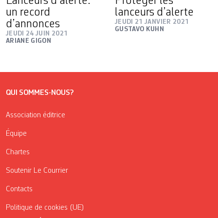
Lanceurs d’alerte:
Protéger les
un record
lanceurs d’alerte
d’annonces
JEUDI 21 JANVIER 2021
GUSTAVO KUHN
JEUDI 24 JUIN 2021
ARIANE GIGON
QUI SOMMES-NOUS?
Association éditrice
Équipe
Chartes
Soutenir Le Courrier
Contacts
Politique de cookies (UE)