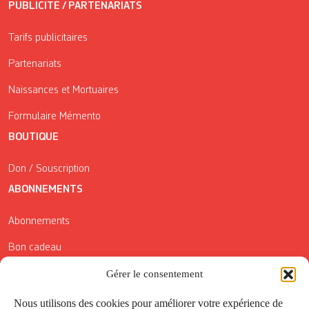
PUBLICITÉ / PARTENARIATS
Tarifs publicitaires
Partenariats
Naissances et Mortuaires
Formulaire Mémento
BOUTIQUE
Don / Souscription
ABONNEMENTS
Abonnements
Bon cadeau
Conditions générales de vente
Gérer le consentement
Réductions de la Carte Côté Courrier
Nous utilisons des cookies pour améliorer votre expérience de