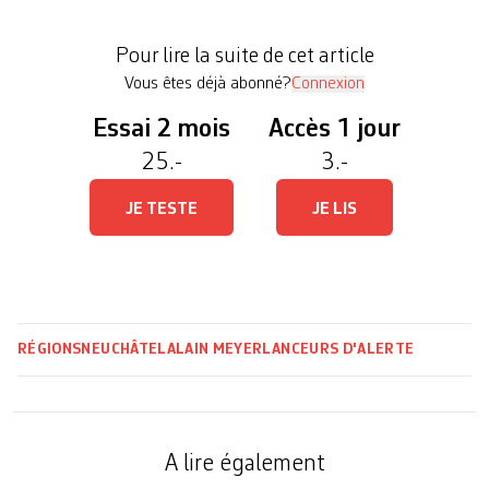
déposée, sur impulsion de ses membres POP (Parti
ouvrier et populaire) et Vert·es, par la Commission
Pour lire la suite de cet article
cantonale des finances. Ce texte appelle […]
Vous êtes déjà abonné?
Connexion
Essai 2 mois
Accès 1 jour
25.-
3.-
JE TESTE
JE LIS
RÉGIONS
NEUCHÂTEL
ALAIN MEYER
LANCEURS D'ALERTE
A lire également