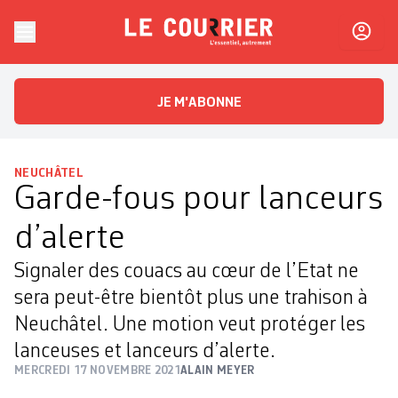
Skip to content
Le Courrier
L'essentiel, autrement
JE M'ABONNE
NEUCHÂTEL
Garde-fous pour lanceurs
d’alerte
Signaler des couacs au cœur de l’Etat ne
sera peut-être bientôt plus une trahison à
Neuchâtel. Une motion veut protéger les
lanceuses et lanceurs d’alerte.
MERCREDI 17 NOVEMBRE 2021
ALAIN MEYER