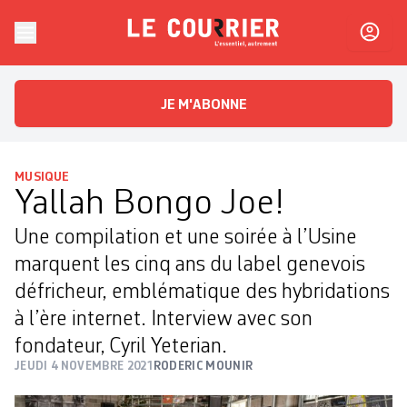
Skip to content
Le Courrier
L'essentiel, autrement
JE M'ABONNE
MUSIQUE
Yallah Bongo Joe!
Une compilation et une soirée à l’Usine
marquent les cinq ans du label genevois
défricheur, ­emblématique des hybridations
à l’ère internet. Interview avec son
fondateur, Cyril Yeterian.
JEUDI 4 NOVEMBRE 2021
RODERIC MOUNIR