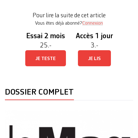
Gün aux pulsations hypnotiques d’Hyperculte, de
la transe-pop-world de l’Orchestre Tout Puissant
Pour lire la suite de cet article
Marcel Duchamp aux chaloupes […]
Vous êtes déjà abonné?
Connexion
Essai 2 mois
Accès 1 jour
25.-
3.-
JE TESTE
JE LIS
DOSSIER COMPLET