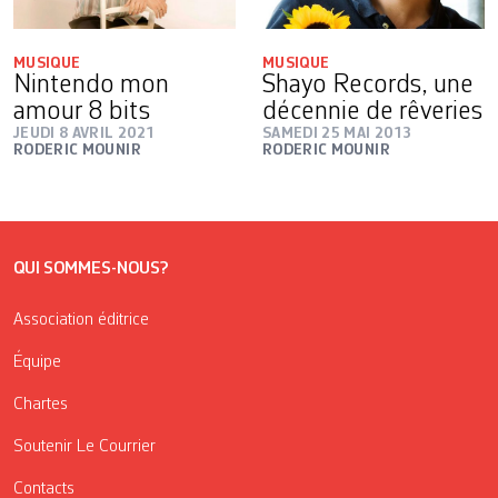
MUSIQUE
MUSIQUE
Nintendo mon
Shayo Records, une
amour 8 bits
décennie de rêveries
JEUDI 8 AVRIL 2021
SAMEDI 25 MAI 2013
RODERIC MOUNIR
RODERIC MOUNIR
QUI SOMMES-NOUS?
Association éditrice
Équipe
Chartes
Soutenir Le Courrier
Contacts