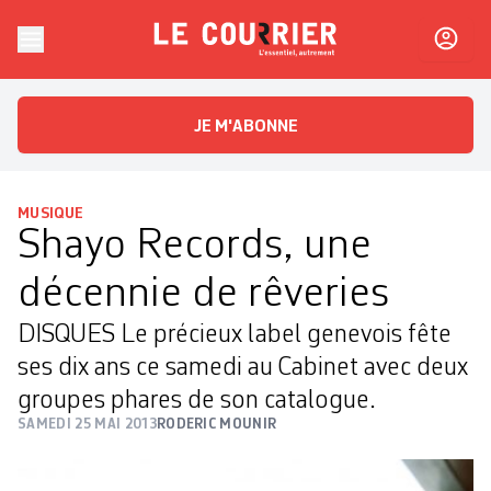
Skip to content
Le Courrier
L'essentiel, autrement
JE M'ABONNE
MUSIQUE
Shayo Records, une
décennie de rêveries
DISQUES Le précieux label genevois fête
ses dix ans ce samedi au Cabinet avec deux
groupes phares de son catalogue.
SAMEDI 25 MAI 2013
RODERIC MOUNIR