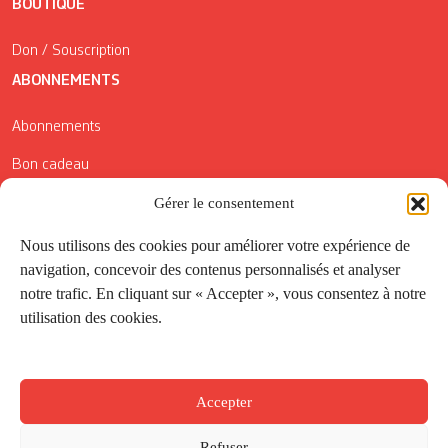
BOUTIQUE
Don / Souscription
ABONNEMENTS
Abonnements
Bon cadeau
Conditions générales de vente
Gérer le consentement
Réductions de la Carte Côté Courrier
Nous utilisons des cookies pour améliorer votre expérience de
navigation, concevoir des contenus personnalisés et analyser
Application
notre trafic. En cliquant sur « Accepter », vous consentez à notre
utilisation des cookies.
Suivez-nous
Accepter
Refuser