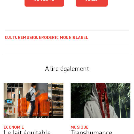
CULTURE
MUSIQUE
RODERIC MOUNIR
LABEL
A lire également
ÉCONOMIE
MUSIQUE
Le lait équitable
Transhumance