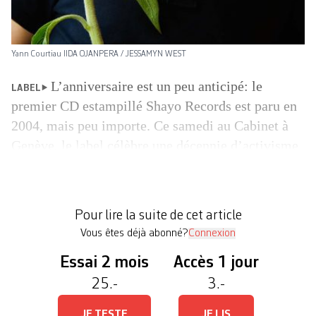
Yann Courtiau IIDA OJANPERA / JESSAMYN WEST
L’anniversaire est un peu anticipé: le
LABEL
premier CD estampillé Shayo Records est paru en
2004, mais peu importe. Ce samedi au Cabinet à
Genève, le label célèbre une décennie d’activisme
discret mais précieux. Avec In Gowan Ring, d’une
part, emmené par le troubadour étasunien B’eirth:
de sa voix douce, sa guitare et son cistre (cousin
Pour lire la suite de cet article
[…]
Vous êtes déjà abonné?
Connexion
Essai 2 mois
Accès 1 jour
25.-
3.-
JE TESTE
JE LIS