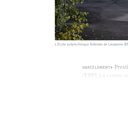
L’Ecole polytechnique fédérale de Lausanne (EP
Prest
HARCÈLEMENT
(EPFL) a connu un
19 uniquement. De
d’homophobie touc
(Association géné
dénoncer […]