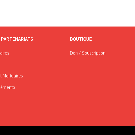
/ PARTENARIATS
BOUTIQUE
taires
Don / Souscription
t Mortuaires
Mémento