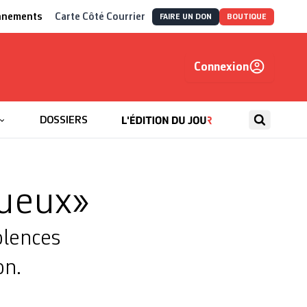
nnements
Carte Côté Courrier
FAIRE UN DON
BOUTIQUE
Connexion
, autrement
DOSSIERS
ueux»
olences
on.