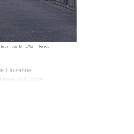
r le campus. EPFL/Alain Herzog
 de Lausanne
 cause du Covid-
sme latent ou
ion de l’AGEPoly
s témoignages pour