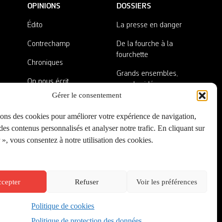
OPINIONS
DOSSIERS
Édito
La presse en danger
Contrechamp
De la fourche à la
fourchette
Chroniques
Grands ensembles,
On nous écrit
grandes idées
Gérer le consentement
Nos invité·es
Lieux abandonnés
sons des cookies pour améliorer votre expérience de navigation,
A côté de la plaque
es contenus personnalisés et analyser notre trafic. En cliquant sur
», vous consentez à notre utilisation des cookies.
cepter
Refuser
Voir les préférences
Politique de cookies
Créé par
Onepixel
&
Wonderweb
&
EPIC
Politique de protection des données