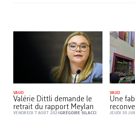
VAUD
VAUD
Valérie Dittli demande le
Une fab
retrait du rapport Meylan
reconve
VENDREDI 7 AOÛT 2026
GRÉGOIRE SILACCI
JEUDI 30 JU