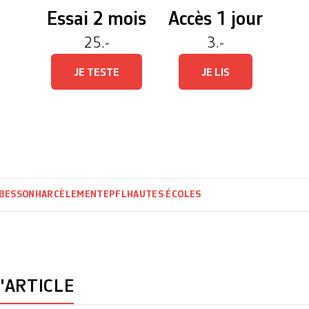
Essai 2 mois
Accès 1 jour
25.-
3.-
JE TESTE
JE LIS
 BESSON
HARCÈLEMENT
EPFL
HAUTES ÉCOLES
'ARTICLE