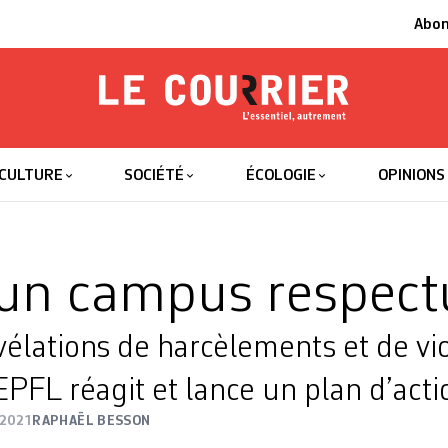
Abo
Le Courrier
L'essentiel
CULTURE
SOCIÉTÉ
ÉCOLOGIE
OPINIONS
un campus respect
vélations de harcèlements et de vi
’EPFL réagit et lance un plan d’acti
 2021
RAPHAËL BESSON