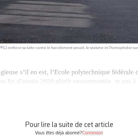
FL) renforce sa lutte contre le harcèlement sexuel, le sexisme et l’homophobie su
igieuse s’il en est, l’Ecole polytechnique fédérale
e fin d’année 2020 plutôt mouvementée, et pas à
s dénonciations de harcèlements sexuels, de sexi
haient aussi le campus. Polyquity, une associat
rale des étudiants de l’EPFL), recueillait plusieur
Pour lire la suite de cet article
Vous êtes déjà abonné?
Connexion