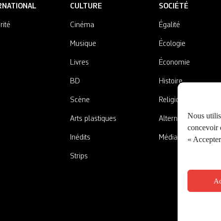
RNATIONAL
CULTURE
SOCIÉTÉ
rité
Cinéma
Égalité
Musique
Écologie
Livres
Économie
BD
Histoire
Scène
Religions
Nous utili
Arts plastiques
Alternatives
concevoir d
Inédits
Médias
« Accepter 
Strips
Ac