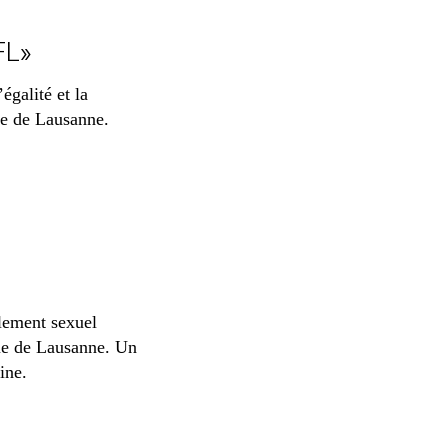
FL»
égalité et la
ue de Lausanne.
lement sexuel
que de Lausanne. Un
ine.