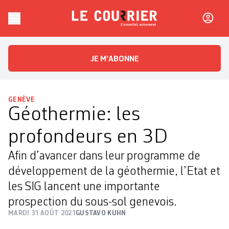
Skip to content
Le Courrier
L'essentiel, autrement
JE M'ABONNE
GENÈVE
Géothermie: les
profondeurs en 3D
Afin d’avancer dans leur programme de
développement de la géothermie, l’Etat et
les SIG lancent une importante
prospection du sous-sol genevois.
MARDI 31 AOÛT 2021
GUSTAVO KUHN