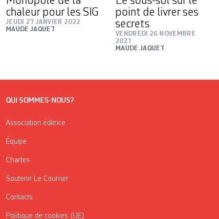
Monopole de la
Le sous-sol sur le
chaleur pour les SIG
point de livrer ses
JEUDI 27 JANVIER 2022
secrets
MAUDE JAQUET
VENDREDI 26 NOVEMBRE
2021
MAUDE JAQUET
QUI SOMMES-NOUS?
Association éditrice
Équipe
Chartes
Soutenir Le Courrier
Contacts
Politique de cookies (UE)