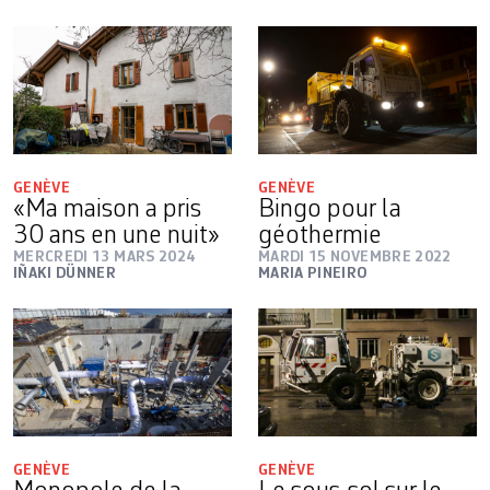
GENÈVE
GENÈVE
«Ma maison a pris
Bingo pour la
30 ans en une nuit»
géothermie
MERCREDI 13 MARS 2024
MARDI 15 NOVEMBRE 2022
IÑAKI DÜNNER
MARIA PINEIRO
GENÈVE
GENÈVE