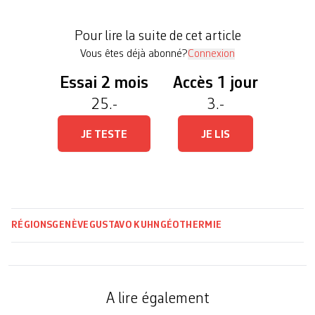
profondeurs de la région seront collectées grâce à
onze camions vibreurs. Ceci, dans le but de repérer
Pour lire la suite de cet article
les lieux les […]
Vous êtes déjà abonné?
Connexion
Essai 2 mois
Accès 1 jour
25.-
3.-
JE TESTE
JE LIS
RÉGIONS
GENÈVE
GUSTAVO KUHN
GÉOTHERMIE
A lire également