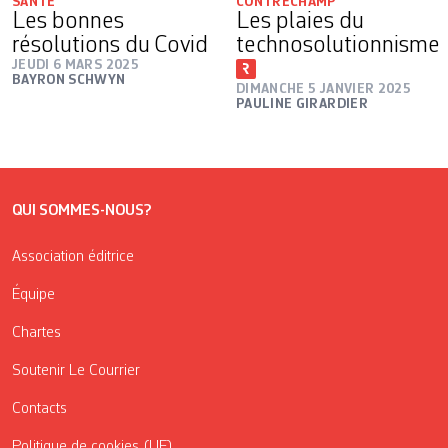
SANTÉ
CONTRECHAMP
Les bonnes
Les plaies du
résolutions du Covid
technosolutionnisme
JEUDI 6 MARS 2025
BAYRON SCHWYN
DIMANCHE 5 JANVIER 2025
PAULINE GIRARDIER
QUI SOMMES-NOUS?
Association éditrice
Équipe
Chartes
Soutenir Le Courrier
Contacts
Politique de cookies (UE)