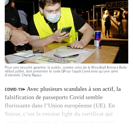
Pour une sécurité garantie, le public, comme celui de la Woodball Arena à Bulle
début juillet, doit présenter le code QR sur l’appli Covid ainsi qu’une carte
d’identité. Charly Rappo
Avec plusieurs scandales à son actif, la
COVID-19
falsification de passeports Covid semble
florissante dans l’Union européenne (UE). En
Suisse, c’est la version light du certificat qui
suscite des craintes, et des experts demandent
davantage de contrôles. «L’appli suisse Covid