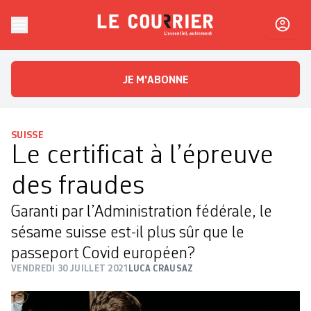
Skip to content
Le Courrier
L'essentiel, autrement
JE M'ABONNE
SUISSE
Le certificat à l’épreuve
des fraudes
Garanti par l’Administration fédérale, le
sésame suisse est-il plus sûr que le
passeport Covid européen?
VENDREDI 30 JUILLET 2021
LUCA CRAUSAZ