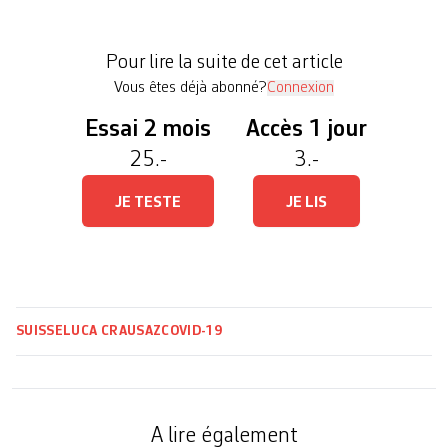
Certificate est sûre, mais c’est le processus dans
lequel elle s’intègre qui est vulnérable», explique
Pour lire la suite de cet article
Stéphane […]
Vous êtes déjà abonné?
Connexion
Essai 2 mois
Accès 1 jour
25.-
3.-
JE TESTE
JE LIS
SUISSE
LUCA CRAUSAZ
COVID-19
A lire également