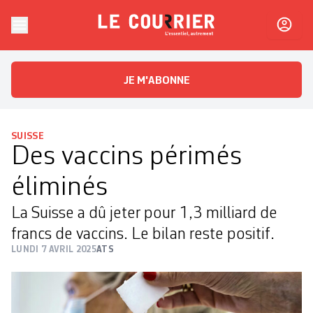
Skip to content
Le Courrier
L'essentiel, autrement
JE M'ABONNE
SUISSE
Des vaccins périmés
éliminés
La Suisse a dû jeter pour 1,3 milliard de
francs de vaccins. Le bilan reste positif.
LUNDI 7 AVRIL 2025
ATS