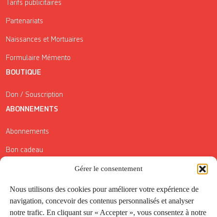
Tarifs publicitaires
Partenariats
Naissances et Mortuaires
Formulaire Mémento
BOUTIQUE
Don / Souscription
ABONNEMENTS
Abonnements
Bon cadeau
Conditions générales de vente
Gérer le consentement
Réductions de la Carte Côté Courrier
Nous utilisons des cookies pour améliorer votre expérience de
navigation, concevoir des contenus personnalisés et analyser
Application
notre trafic. En cliquant sur « Accepter », vous consentez à notre