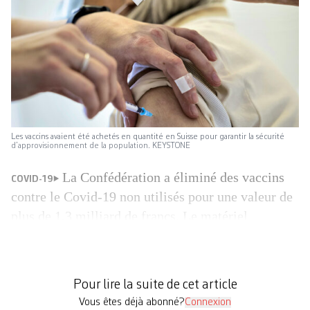
Les vaccins avaient été achetés en quantité en Suisse pour garantir la sécurité
d’approvisionnement de la population. KEYSTONE
La Confédération a éliminé des vaccins
COVID-19
contre le Covid-19 non utilisés pour une valeur de
plus de 1,3 milliard de francs. Le matériel
effectivement utilisé en Suisse a atteint moins de
la moitié de cette somme. C’est en tout cas ce qui
ressort des données fournies par les des autorités.
Pour lire la suite de cet article
L’Administration fédérale des finances a […]
Vous êtes déjà abonné?
Connexion