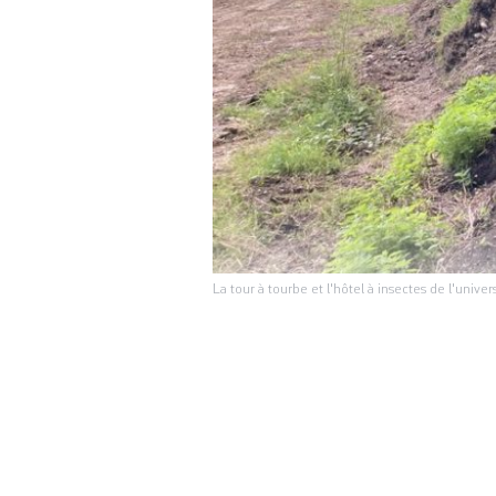
La tour à tourbe et l'hôtel à insectes de l'uni
Les
ENVIRONNEMENT
lundi en fin d’apr
Suisse dans le but
climatique. Près 