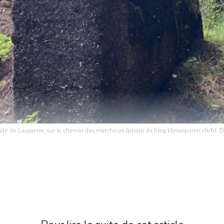
versité de Lausanne, sur le chemin des marcheurs (photo du blog klimaspuren.ch/fr). 
 participants à la marche «Traces du climat» sont 
ès-midi. Partis d’Ilanz (GR) le 1er juin, ils ont che
 d’observer, sur le terrain, les dégâts causés par 
de 700 kilomètres parcourus à pied en 42 jours Prè