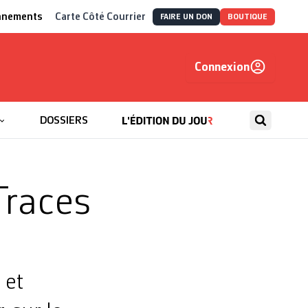
nnements
Carte Côté Courrier
FAIRE UN DON
BOUTIQUE
Connexion
, autrement
DOSSIERS
Traces
 et