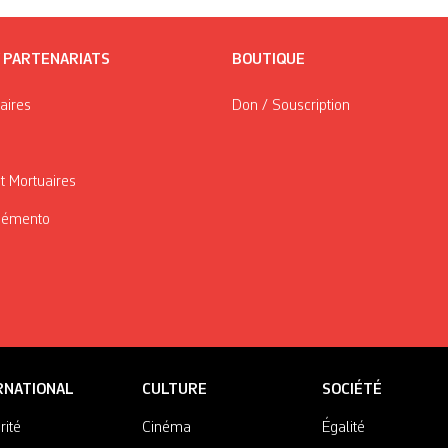
/ PARTENARIATS
BOUTIQUE
taires
Don / Souscription
t Mortuaires
Mémento
RNATIONAL
CULTURE
SOCIÉTÉ
rité
Cinéma
Égalité