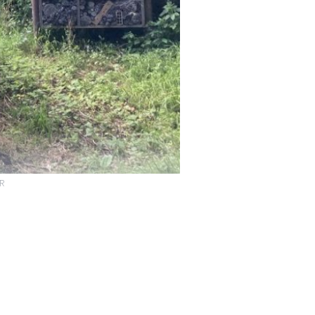
DR
arrivés à Genève
miné à travers la
le changement
s de […]