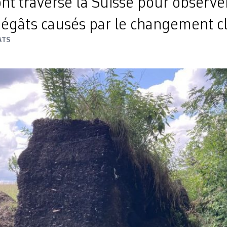
t traversé la Suisse pour observer
 dégâts causés par le changement c
ATS