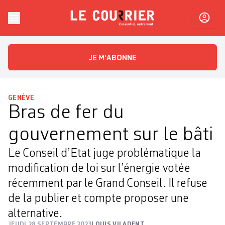
Skip to content
Le Courrier
L'essentiel, autrement
JE M'ABONNE
GENÈVE
Bras de fer du
gouvernement sur le bâti
Le Conseil d’Etat juge problématique la
modification de loi sur l’énergie votée
récemment par le Grand Conseil. Il refuse
de la publier et compte proposer une
alternative.
JEUDI 28 SEPTEMBRE 2023
LOUIS VILADENT