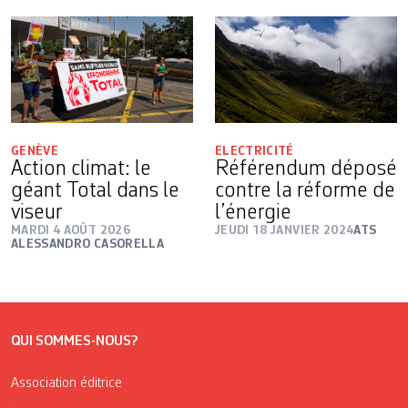
GENÈVE
ELECTRICITÉ
Action climat: le
Référendum déposé
géant Total dans le
contre la réforme de
viseur
l’énergie
MARDI 4 AOÛT 2026
JEUDI 18 JANVIER 2024
ATS
ALESSANDRO CASORELLA
QUI SOMMES-NOUS?
Association éditrice