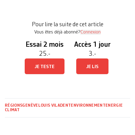
après que les député·es de droite ont voté une
modification de la loi sur l’énergie. Une loi qui,
selon le magistrat vert, «contient de grands
Pour lire la suite de cet article
problèmes sur […]
Vous êtes déjà abonné?
Connexion
Essai 2 mois
Accès 1 jour
25.-
3.-
JE TESTE
JE LIS
RÉGIONS
GENÈVE
LOUIS VILADENT
ENVIRONNEMENT
ENERGIE
CLIMAT