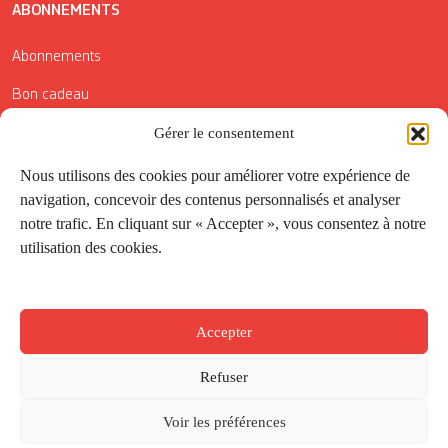
ABONNEMENTS
Abonnements
Bon cadeau
Conditions générales de vente
Gérer le consentement
Réductions de la Carte Côté Courrier
Nous utilisons des cookies pour améliorer votre expérience de
navigation, concevoir des contenus personnalisés et analyser
Application
notre trafic. En cliquant sur « Accepter », vous consentez à notre
utilisation des cookies.
Suivez-nous
Accepter
Refuser
Voir les préférences