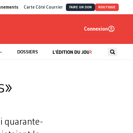
nnements
Carte Côté Courrier
FAIRE UN DON
BOUTIQUE
Connexion
, autrement
DOSSIERS
s»
i quarante-