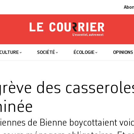
Abo
Le Courrier
L'essentiel
CULTURE
SOCIÉTÉ
ÉCOLOGIE
OPINIONS
rève des casserole
minée
ennes de Bienne boycottaient voic