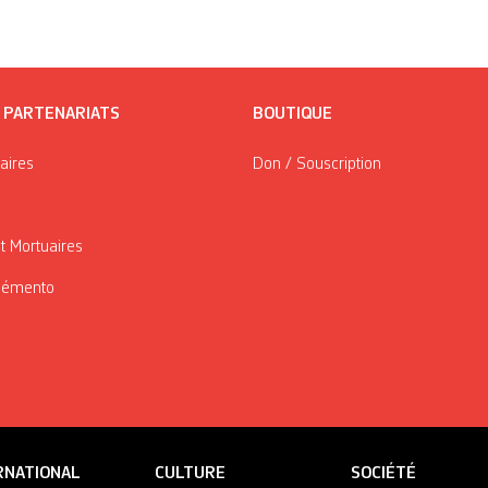
/ PARTENARIATS
BOUTIQUE
taires
Don / Souscription
t Mortuaires
Mémento
RNATIONAL
CULTURE
SOCIÉTÉ