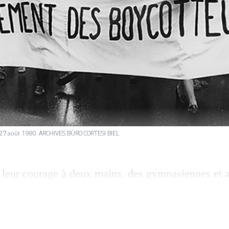
e 27 août 1980. ARCHIVES BÜRO CORTESI BIEL
 leur courage à deux mains, des gymnasiennes et a
’automne 1979, boycotté les cours de l’école comp
ement de contestation qui a fait date dans la lon
lité entre femmes et hommes en Suisse. Avec les cou