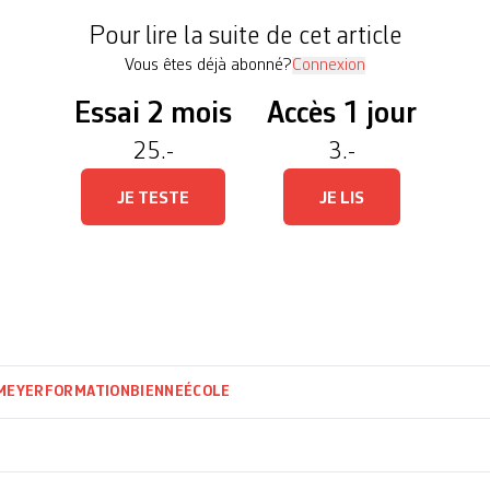
 répartition des […]
Pour lire la suite de cet article
Vous êtes déjà abonné?
Connexion
Essai 2 mois
Accès 1 jour
25.-
3.-
JE TESTE
JE LIS
 MEYER
FORMATION
BIENNE
ÉCOLE