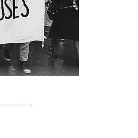
pprenties de
lémentaire
gue histoire des
rs obligatoires