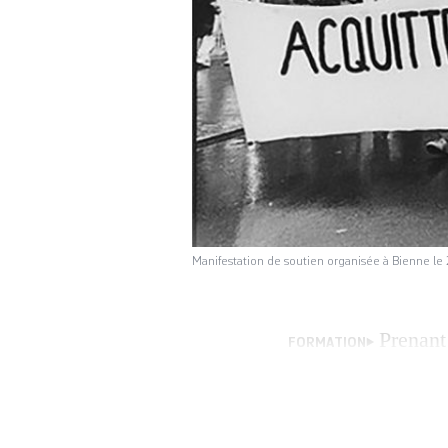
Manifestation de soutien organisée à Bienne l
Prenant
FORMATION
Bienne ont, dès l
ménagère. Un mouv
luttes pour l’éga