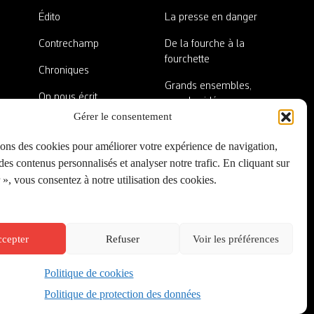
Édito
La presse en danger
Contrechamp
De la fourche à la
fourchette
Chroniques
Grands ensembles,
On nous écrit
grandes idées
Gérer le consentement
Nos invité·es
Lieux abandonnés
sons des cookies pour améliorer votre expérience de navigation,
A côté de la plaque
es contenus personnalisés et analyser notre trafic. En cliquant sur
», vous consentez à notre utilisation des cookies.
cepter
Refuser
Voir les préférences
Politique de cookies
Créé par
Onepixel
&
Wonderweb
&
EPIC
Politique de protection des données