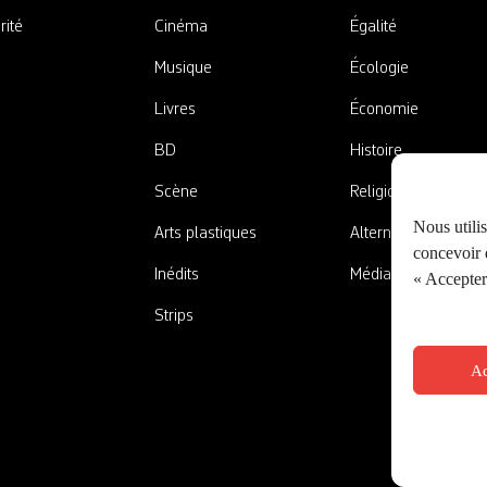
rité
Cinéma
Égalité
Musique
Écologie
Livres
Économie
BD
Histoire
Scène
Religions
Nous utili
Arts plastiques
Alternatives
concevoir d
Inédits
Médias
« Accepter 
Strips
Ac