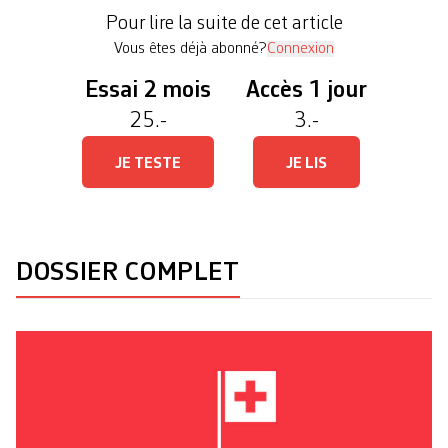
fait parfois pas bon dire qu’on y est favorable. Des
Pour lire la suite de cet article
paysan·nes préfèrent se taire plutôt que […]
Vous êtes déjà abonné?
Connexion
Essai 2 mois
Accès 1 jour
25.-
3.-
JE TESTE
JE LIS
DOSSIER COMPLET