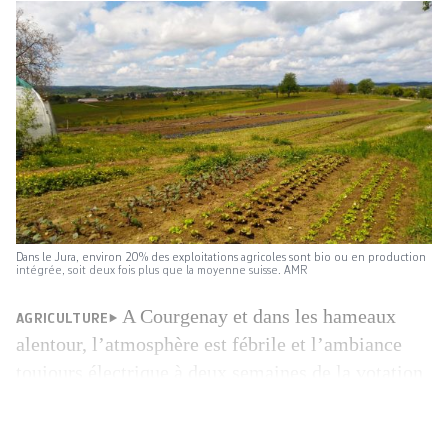
Dans le Jura, environ 20% des exploitations agricoles sont bio ou en production
intégrée, soit deux fois plus que la moyenne suisse. AMR
A Courgenay et dans les hameaux
AGRICULTURE
alentour, l’atmosphère est fébrile et l’ambiance
toujours électrique à deux semaines de la votation
sur l’initiative pour une Suisse libre de pesticides
de synthèse et sur celle pour une eau propre. «Il ne