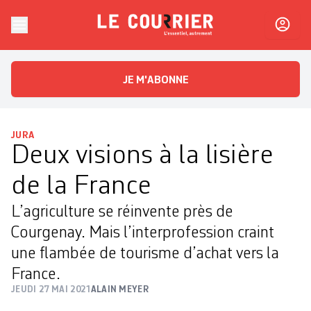
Skip to content
Le Courrier
L'essentiel, autrement
JE M'ABONNE
JURA
Deux visions à la lisière
de la France
L’agriculture se réinvente près de
Courgenay. Mais l’interprofession craint
une flambée de tourisme d’achat vers la
France.
JEUDI 27 MAI 2021
ALAIN MEYER